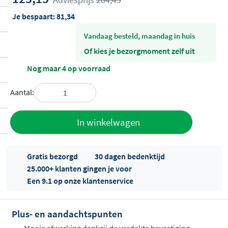
Adviesprijs
204,49
Je bespaart:
81,34
vandaag besteld, maandag in huis
Of kies je bezorgmoment zelf uit
Nog maar 4 op voorraad
Aantal:
Toevoegen
In winkelwagen
aan offerte
Gratis bezorgd
30 dagen bedenktijd
25.000+ klanten gingen je voor
Een 9.1 op onze klantenservice
Plus- en aandachtspunten
Offertes
Mooie afwerking dankzij de verdekte bevestiging