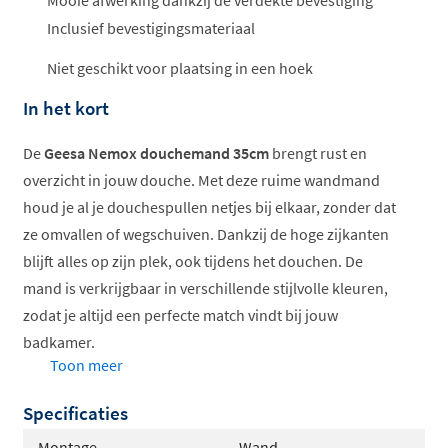
ophalen...
Inclusief bevestigingsmateriaal
Niet geschikt voor plaatsing in een hoek
In het kort
De
Geesa Nemox douchemand 35cm
brengt rust en
overzicht in jouw douche. Met deze ruime wandmand
houd je al je douchespullen netjes bij elkaar, zonder dat
ze omvallen of wegschuiven. Dankzij de hoge zijkanten
blijft alles op zijn plek, ook tijdens het douchen. De
mand is verkrijgbaar in verschillende stijlvolle kleuren,
zodat je altijd een perfecte match vindt bij jouw
badkamer.
Toon meer
Ruime opbergruimte
voor al je producten
Specificaties
Hoge zijkanten voor
extra stabiliteit
Verkrijgbaar in
meerdere kleuren
Montage
Wand