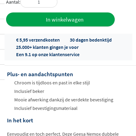
Aantal:
Toevoegen
In winkelwagen
aan offerte
€ 5,95 verzendkosten
30 dagen bedenktijd
25.000+ klanten gingen je voor
Een 9.1 op onze klantenservice
Plus- en aandachtspunten
Offertes
Chroom is tijdloos en past in elke stijl
ophalen...
Inclusief beker
Mooie afwerking dankzij de verdekte bevestiging
Inclusief bevestigingsmateriaal
In het kort
Eenvoudig en toch perfect. Deze Geesa Nemox dubbele