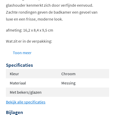
glashouder kenmerkt zich door verfijnde eenvoud.
Zachte rondingen geven de badkamer een gevoel van
luxe en een frisse, moderne look.
afmeting: 16,2 x 8,4 x 9,5 cm
Wat zit er in de verpakking:
dubbele glashouder met 2 glazen
Toon meer
bevestigingsmateriaal
Specificaties
montagehandleiding
Kleur
Chroom
Materiaal
Messing
Met bekers/glazen
Bekijk alle specificaties
Bijlagen