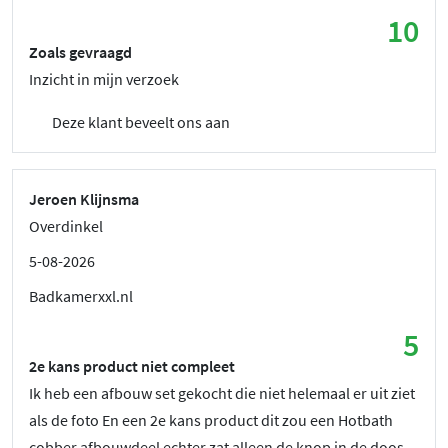
10
Zoals gevraagd
Inzicht in mijn verzoek
Deze klant beveelt ons aan
Jeroen Klijnsma
Overdinkel
5-08-2026
Badkamerxxl.nl
5
2e kans product niet compleet
Ik heb een afbouw set gekocht die niet helemaal er uit ziet
als de foto En een 2e kans product dit zou een Hotbath
cobber afbouwdeel echter zat alleen de knop in de doos