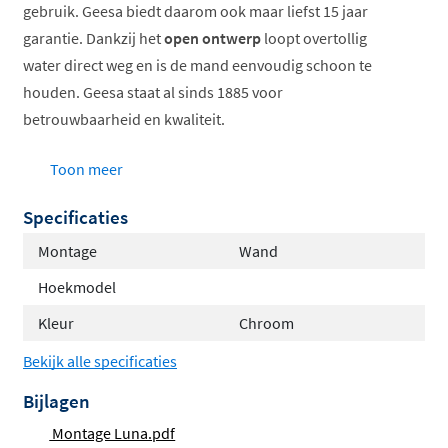
gebruik. Geesa biedt daarom ook maar liefst 15 jaar
garantie. Dankzij het
open
ontwerp
loopt overtollig
water direct weg en is de mand eenvoudig schoon te
houden. Geesa staat al sinds 1885 voor
betrouwbaarheid en kwaliteit.
De douchewand heeft een
breedte
van
17,2cm
,
hoogte
Toon meer
van
6cm
en
diepte
van
13,8cm
. De levering vindt plaats
Specificaties
inclusief:
Montage
Wand
Douchemand
Hoekmodel
Schroeven en Fischer pluggen
Handleiding
Kleur
Chroom
Bekijk alle specificaties
Bijlagen
Montage Luna.pdf