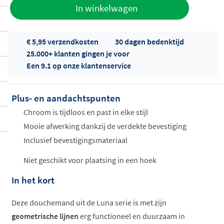
Toevoegen
In winkelwagen
aan offerte
€ 5,95 verzendkosten
30 dagen bedenktijd
25.000+ klanten gingen je voor
Een 9.1 op onze klantenservice
Plus- en aandachtspunten
Offertes
Chroom is tijdloos en past in elke stijl
ophalen...
Mooie afwerking dankzij de verdekte bevestiging
Inclusief bevestigingsmateriaal
Niet geschikt voor plaatsing in een hoek
In het kort
Deze douchemand uit de Luna serie is met zijn
geometrische
lijnen
erg functioneel en duurzaam in