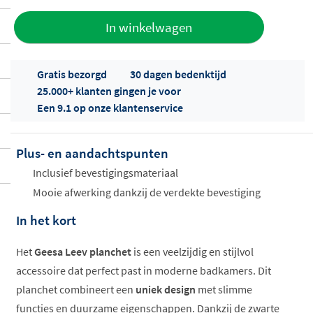
Toevoegen
In winkelwagen
aan offerte
Gratis bezorgd
30 dagen bedenktijd
25.000+ klanten gingen je voor
Een 9.1 op onze klantenservice
Plus- en aandachtspunten
Offertes
Inclusief bevestigingsmateriaal
ophalen...
Mooie afwerking dankzij de verdekte bevestiging
In het kort
Het
Geesa Leev planchet
is een veelzijdig en stijlvol
accessoire dat perfect past in moderne badkamers. Dit
planchet combineert een
uniek design
met slimme
functies en duurzame eigenschappen. Dankzij de zwarte