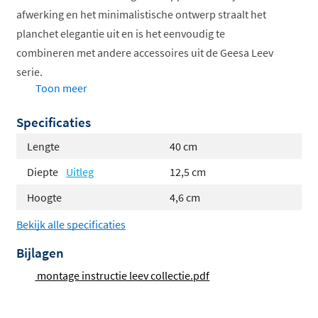
afwerking en het minimalistische ontwerp straalt het
planchet elegantie uit en is het eenvoudig te
combineren met andere accessoires uit de Geesa Leev
serie.
Toon meer
Verkrijgbaar in 28, 40, 60 en 80 cm
Specificaties
Elegante zwarte uitvoering
Verdekte bevestiging voor strakke look
Lengte
40 cm
Inclusief bevestigingsmateriaal
Diepte
Uitleg
12,5 cm
Combineerbaar met Leev accessoires
Hoogte
4,6 cm
Optimaal ontwerp met slimme
Bekijk alle specificaties
vormgeving
Bijlagen
Dit planchet is de koploper als het gaat om
optimaal
montage instructie leev collectie.pdf
ontwerp
. Het strakke, zwarte frame en de duurzame
constructie zorgen ervoor dat je jarenlang plezier hebt