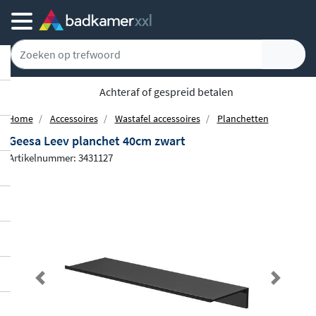
5779 klanten geven ons een 9.1
Home
Accessoires
Wastafel accessoires
Planchetten
Geesa Leev planchet 40cm zwart
Artikelnummer: 3431127
Previous
Next