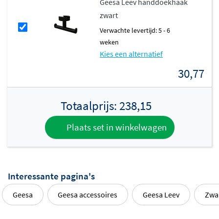
Geesa Leev handdoekhaak
Eenvoudige montage
zwart
Verwachte levertijd: 5 - 6
Het planchet wordt geleverd met schroeven, Fischer
weken
pluggen en een duidelijke handleiding, zodat je het
Kies een alternatief
zonder problemen zelf kunt bevestigen. De
verdekte
30,77
bevestiging
zorgt voor een strakke, nette uitstraling aan
de muur. Binnen een paar minuten hangt het planchet
Totaalprijs:
238,15
stevig en kun je direct genieten van de extra
opbergruimte en het stijlvolle design.
Plaats set in winkelwagen
Interessante pagina's
Geesa
Geesa accessoires
Geesa Leev
Zwa