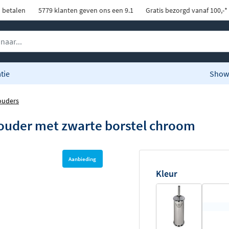
d betalen
5779 klanten geven ons een 9.1
Gratis bezorgd vanaf 100,-*
tie
Show
ouders
ouder met zwarte borstel chroom
Aanbieding
Kleur