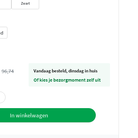
Zwart
nd
s
96,74
vandaag besteld, dinsdag in huis
Of kies je bezorgmoment zelf uit
offerte
In winkelwagen