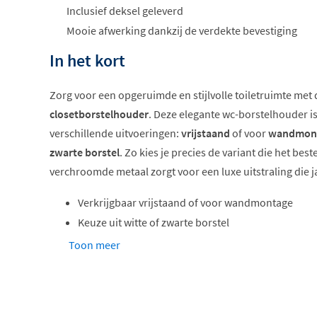
Inclusief deksel geleverd
Mooie afwerking dankzij de verdekte bevestiging
In het kort
Zorg voor een opgeruimde en stijlvolle toiletruimte met
closetborstelhouder
. Deze elegante wc-borstelhouder is
verschillende uitvoeringen:
vrijstaand
of voor
wandmon
zwarte borstel
. Zo kies je precies de variant die het best
verchroomde metaal zorgt voor een luxe uitstraling die 
Verkrijgbaar vrijstaand of voor wandmontage
Keuze uit witte of zwarte borstel
Verchroomd metaal voor duurzaamheid
Toon meer
Gemaakt voor intensief gebruik
Inclusief bevestigingsmateriaal waar nodig
Gebouwd om jarenlang mee te gaan