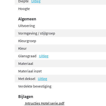
Diepte
Uitleg
toevoeging aan je toilet.
Hoogte
Algemeen
Uitvoering
Vormgeving / stijlgroep
Kleurgroep
Kleur
Glansgraad
Uitleg
Materiaal
Materiaal inzet
Met deksel
Uitleg
Verdekte bevestiging
Bijlagen
Intructies Hotel serie.pdf