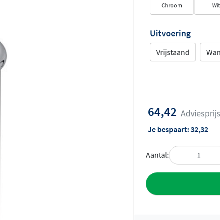
Chroom
Wit
Uitvoering
Vrijstaand
Wa
64,42
Adviesprij
Je bespaart:
32,32
Aantal:
Toevoegen aan 