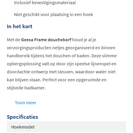
Inclusief bevestigingsmateriaal
Niet geschikt voor plaatsing in een hoek
In het kort
Met de
Geesa Frame douchekorf
houd je al je
verzorgingsproducten netjes georganiseerd en binnen
handbereik tijdens het douchen of baden. Deze slimme
opbergoplossing valt op door zijn speelse lijnenspel en
doordachte ontwerp met sleuven, waardoor water niet
kan blijven staan. Perfect voor een opgeruimde en
stijlvolle badkamer.
Slimme sleuven voorkomen waterophoping
Toon meer
Verkrijgbaar in wit of zwart
Specificaties
Verchroomde messing houder
Hoogwaardig kunststof mandje
Hoekmodel