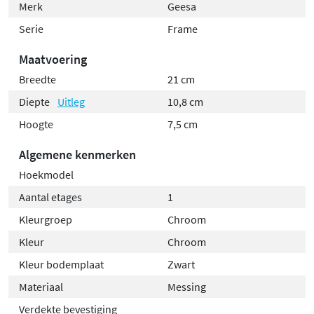
Merk
Geesa
handleiding. Dankzij de meegeleverde
Serie
Frame
bevestigingsmaterialen hang je de korf snel en
eenvoudig aan de wand, zodat je direct kunt genieten
Maatvoering
van extra opbergruimte in je douche.
Breedte
21 cm
Diepte
Uitleg
10,8 cm
Hoogte
7,5 cm
Algemene kenmerken
Hoekmodel
Aantal etages
1
Kleurgroep
Chroom
Kleur
Chroom
Kleur bodemplaat
Zwart
Materiaal
Messing
Verdekte bevestiging