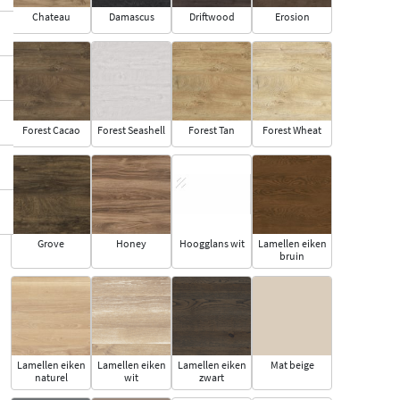
Chateau
Damascus
Driftwood
Erosion
Forest Cacao
Forest Seashell
Forest Tan
Forest Wheat
Grove
Honey
Hoogglans wit
Lamellen eiken
bruin
Lamellen eiken
Lamellen eiken
Lamellen eiken
Mat beige
naturel
wit
zwart