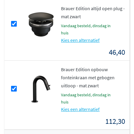
Naturel, Lamellen Eiken Bruin, Lamellen Eiken Zwart
Brauer Edition altijd open plug -
mat zwart
Perfecte combinaties mogelijk
vandaag besteld, dinsdag in
huis
Deze onderkast is geschikt voor diverse Brauer
Kies een alternatief
fonteinbakken, waaronder de
Solar Slim
,
Solar Medium
,
Solar Thick
en
Lava
. Zo creëer je eenvoudig een stijlvol
46,40
en samenhangend geheel dat perfect aansluit op jouw
toilet- of badkamerinrichting.
Brauer Edition opbouw
fonteinkraan met gebogen
Met de Joy haal je een compacte, veelzijdige en stijlvolle
uitloop - mat zwart
oplossing in huis die perfect past bij elke ruimte én
smaak.
vandaag besteld, dinsdag in
huis
Kies een alternatief
112,30