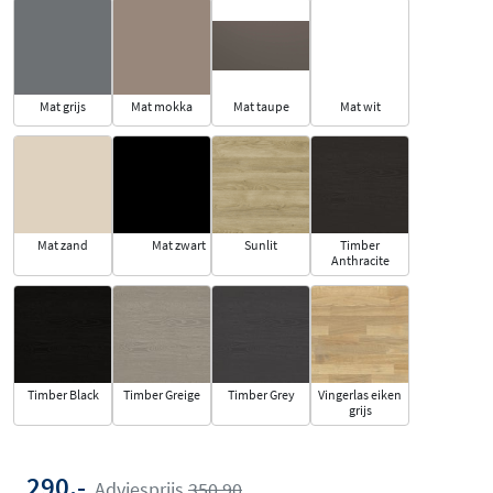
Mat grijs
Mat mokka
Mat taupe
Mat wit
Mat zand
Mat zwart
Sunlit
Timber
Anthracite
Timber Black
Timber Greige
Timber Grey
Vingerlas eiken
grijs
290,-
Adviesprijs
350,90