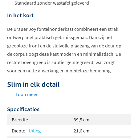
Standaard zonder wastafel geleverd
In het kort
De Brauer Joy fonteinonderkast combineert een strak
ontwerp met praktisch gebruiksgemak. Dankzij het
greeploze front en de stijlvolle plaatsing van de deur op
de corpus oogt deze kast modern en minimalistisch. De
rechte bovengreep is subtiel geïntegreerd, wat zorgt
voor een nette afwerking en moeiteloze bediening.
Slim in elk detail
Toon meer
Greeploos front voor een strakke uitstraling
Deur optioneel links of rechts scharnierend,
Specificaties
passend bij elke indeling
Breedte
39,5 cm
Frontdeur ligt ‘op’ de corpus voor een luxe,
Diepte
Uitleg
21,6 cm
afgewerkte look