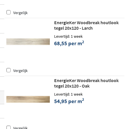
verse interieurstijlen. Dankzij de
vorstbes
Vergelijk
tendigheid en geschiktheid voor vloerver
warming
kun je hem in vrijwel elk vertrek t
EnergieKer Woodbreak houtlook
tegel 20x120 - Larch
oepassen, van badkamer tot garage.
Levertijd: 1 week
2
68,55 per m
Vergelijk
EnergieKer Woodbreak houtlook
tegel 20x120 - Oak
Levertijd: 1 week
2
54,95 per m
Vergelijk