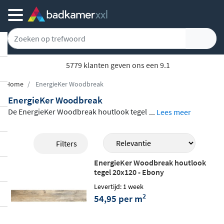
5779 klanten geven ons een 9.1
Home
EnergieKer Woodbreak
EnergieKer Woodbreak
De EnergieKer Woodbreak houtlook tegel
...
Lees meer
combineert de warme, natuurlijke uitstral
ing van hout met het praktische gemak va
Filters
n keramiek. Het
slanke formaat van 20x12
EnergieKer Woodbreak houtlook
0 cm
geeft ruimtes een ruimtelijk en mode
tegel 20x120 - Ebony
rn effect, terwijl de gerectificeerde randen
Levertijd: 1 week
zorgen voor strakke, minimale voegen. Ve
2
54,95 per m
rkrijgbaar in de tinten Larch, Oak en Ebon
y, past deze Italiaanse kwaliteitstegel bij di