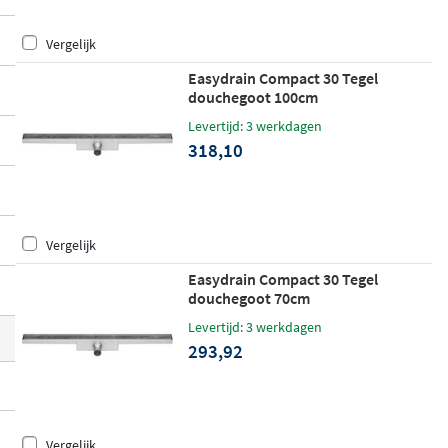
n lengtes van 50 tot 120 cm, heeft een
hog
Vergelijk
e afvoercapaciteit van 32 liter per minuut
en wordt geleverd als complete set inclusi
Easydrain Compact 30 Tegel
douchegoot 100cm
ef sifon en rooster.
Levertijd: 3 werkdagen
318,10
Vergelijk
Easydrain Compact 30 Tegel
douchegoot 70cm
Levertijd: 3 werkdagen
293,92
Vergelijk