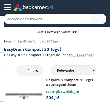
Gratis bezorgd vanaf 100,-
Home
EasyDrain Compact 30 Tegel
EasyDrain Compact 30 Tegel
De EasyDrain Compact 30 Tegel douchego
...
Lees meer
ot is een
compacte en uiterst ondiepe afv
oeroplossing
voor de inloopdouche, spec
Filters
iaal geschikt voor renovatieprojecten waa
Easydrain Compact 30 Tegel
rbij de opbouwhoogte beperkt is. Het tege
douchegoot 80cm
linlegrooster van hoogwaardig RVS 316 zo
Levertijd: 3 werkdagen
rgt voor een strakke, naadloze vloerlook
304,16
waarbij de goot vrijwel onzichtbaar opgaa
t in de tegelvloer. De goot is beschikbaar i