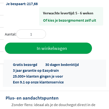
Je bespaart:
217,68
Verwachte levertijd: 5 - 6 weken
Of kies je bezorgmoment zelf uit
Aantal:
Toevoegen
In winkelwagen
aan offerte
Gratis bezorgd
30 dagen bedenktijd
3 jaar garantie op Easydrain
25.000+ klanten gingen je voor
Een 9.1 op onze klantenservice
Plus- en aandachtspunten
Offertes
ophalen...
Zonder flens: ideaal als je de douchegot direct in de