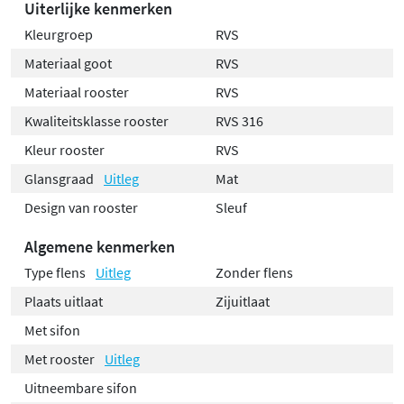
Uiterlijke kenmerken
Kleurgroep
RVS
Materiaal goot
RVS
Materiaal rooster
RVS
Kwaliteitsklasse rooster
RVS 316
Kleur rooster
RVS
Glansgraad
Uitleg
Mat
Design van rooster
Sleuf
Algemene kenmerken
Type flens
Uitleg
Zonder flens
Plaats uitlaat
Zijuitlaat
Met sifon
Met rooster
Uitleg
Uitneembare sifon