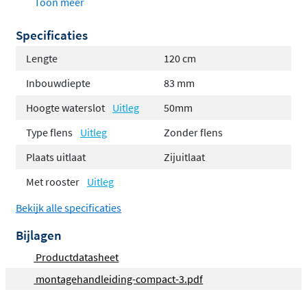
Toon meer
Sifon verwijderbaar en eenvoudig te reinigen
Specificaties
Afvoercapaciteit volgens EN 1253, maximaal 32
liter/ minuut
Lengte
120 cm
Geleverd als ­complete set, inclusief
sleufrooster
Inbouwdiepte
83 mm
Vloertype: Beton / Cement
Hoogte waterslot
Uitleg
50mm
Vloerafwerking: Tegel / Keramisch / Mozaïek
Type flens
Uitleg
Zonder flens
Plaats uitlaat
Zijuitlaat
Met rooster
Uitleg
Bekijk alle specificaties
Bijlagen
Productdatasheet
montagehandleiding-compact-3.pdf