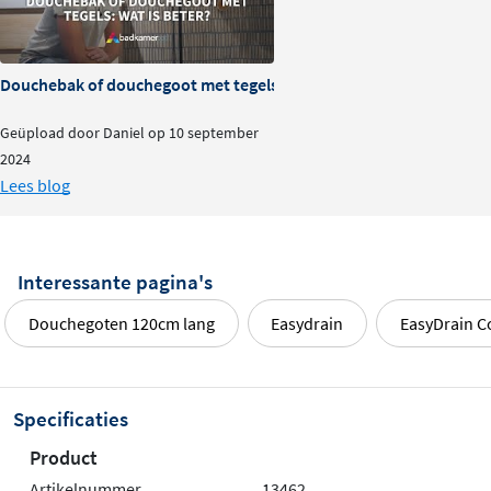
Douchebak of douchegoot met tegels: wat is beter?
Geüpload door Daniel op 10 september
2024
Lees blog
Interessante pagina's
Douchegoten 120cm lang
Easydrain
EasyDrain 
Specificaties
Product
Artikelnummer
13462