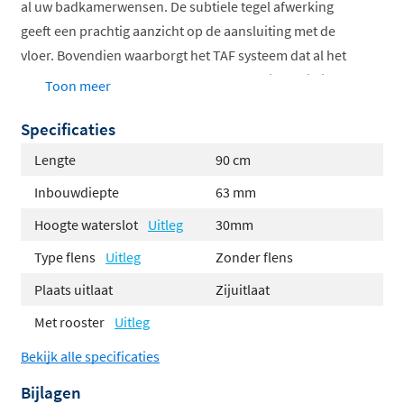
al uw badkamerwensen. De subtiele tegel afwerking
geeft een prachtig aanzicht op de aansluiting met de
vloer. Bovendien waarborgt het TAF systeem dat al het
water wordt afgevoerd, waardoor waterdichtheid is
Toon meer
gegarandeerd. Het verlaagde TAF frame is speciaal
Specificaties
ontwikkeld voor de toepassing bij dunne vloeren van 3-
13 mm.
Lengte
90 cm
Inbouwdiepte
63 mm
Beschikbare lengtes 500 - 1200 mm
Waterslothoogte 30 of 50mm
Hoogte waterslot
Uitleg
30mm
Water Protection System (WPS) 10 jaar garantie
Type flens
Uitleg
Zonder flens
Sifon eenvoudig te reinigen
Plaats uitlaat
Zijuitlaat
Afvoercapaciteit volgens EN 1253
Tile Adjustable Frame in hoogte verstelbaar 3 - 13
Met rooster
Uitleg
mm
Bekijk alle specificaties
Geleverd als complete set, inclusief tegelrooster
Bijlagen