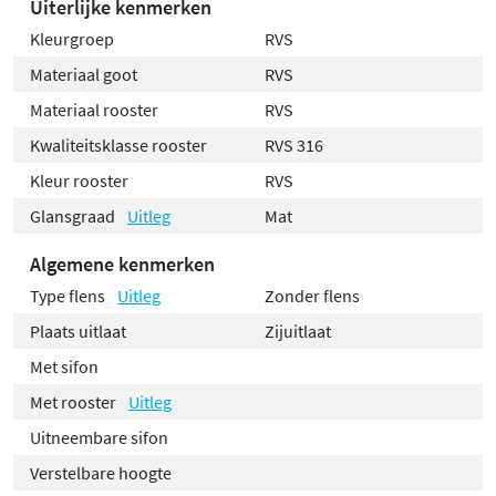
Uiterlijke kenmerken
Kleurgroep
RVS
Materiaal goot
RVS
Materiaal rooster
RVS
Kwaliteitsklasse rooster
RVS 316
Kleur rooster
RVS
Glansgraad
Uitleg
Mat
Algemene kenmerken
Type flens
Uitleg
Zonder flens
Plaats uitlaat
Zijuitlaat
Met sifon
Met rooster
Uitleg
Uitneembare sifon
Verstelbare hoogte