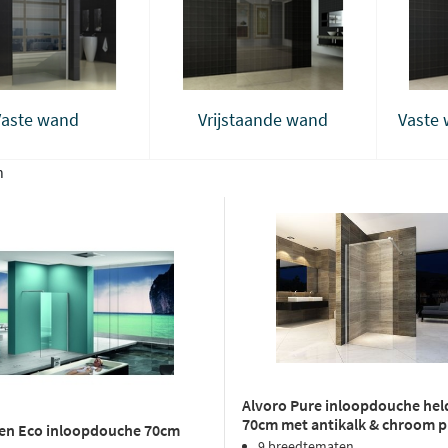
Vaste wand
Vrijstaande wand
Vaste 
n
Alvoro Pure inloopdouche held
70cm met antikalk & chroom pr
en Eco inloopdouche 70cm
9 breedtematen