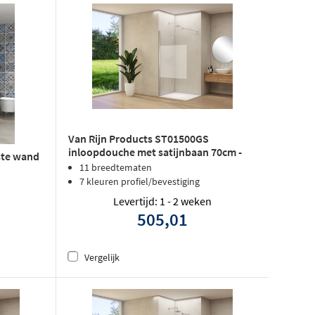
Van Rijn Products ST01500GS
inloopdouche met satijnbaan 70cm -
ste wand
Mat wit
11 breedtematen
7 kleuren profiel/bevestiging
Levertijd: 1 - 2 weken
505,01
Vergelijk