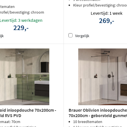
Kleur profiel/bevestiging: chro
dtematen
rofiel/bevestiging: chroom
Levertijd: 1 week
269,-
Levertijd: 3 werkdagen
229,-
ijk
Vergelijk
oid inloopdouche 70x200cm -
Brauer Oblivion inloopdouche
ld RVS PVD
70x200cm - geborsteld gunme
emaat: 70cm
10 breedtematen