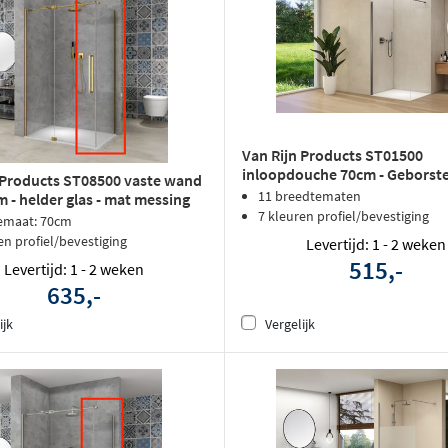
Van Rijn Products ST01500
inloopdouche 70cm - Geborst
 Products ST08500 vaste wand
gunmetal
11 breedtematen
 - helder glas - mat messing
7 kleuren profiel/bevestiging
emaat: 70cm
en profiel/bevestiging
Levertijd: 1 - 2 weken
515,-
Levertijd: 1 - 2 weken
635,-
ijk
Vergelijk