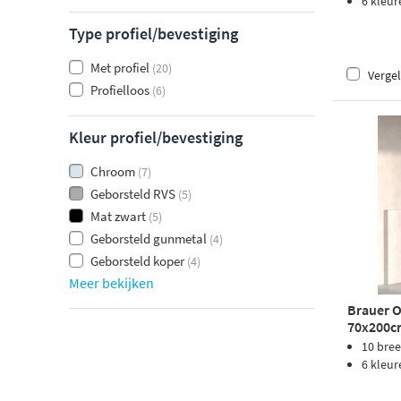
6 kleur
Type profiel/bevestiging
Met profiel
(20)
Vergel
Profielloos
(6)
Kleur profiel/bevestiging
Chroom
(7)
Geborsteld RVS
(5)
Mat zwart
(5)
Geborsteld gunmetal
(4)
Geborsteld koper
(4)
Meer bekijken
Brauer O
70x200cm
10 bre
6 kleur