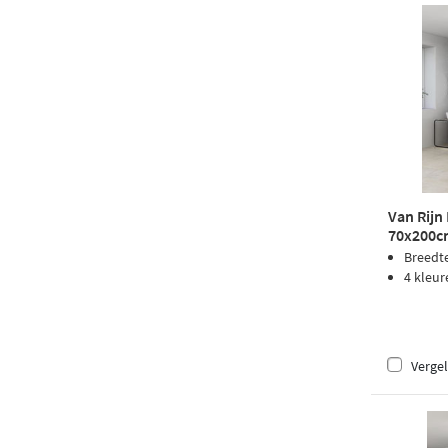
Van Rijn
70x200cm
Breedt
4 kleur
Vergel