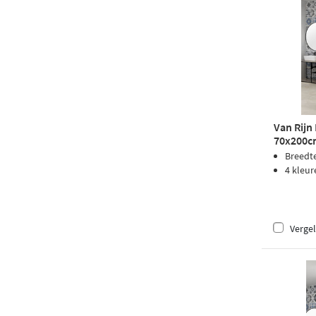
Van Rijn
70x200cm
Breedt
4 kleur
Vergel