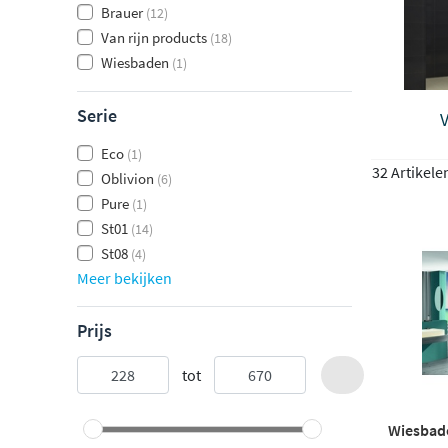
Brauer
(12)
Van rijn products
(18)
Wiesbaden
(1)
Serie
Eco
(1)
32 Artikele
Oblivion
(6)
Pure
(1)
St01
(14)
St08
(4)
Meer bekijken
Prijs
tot
Wiesbad