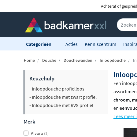
Achteraf of gesprei
Categorieën
Acties
Kenniscentrum
Inspira
Home
Douche
Douchewanden
Inloopdouche
In
Inloop
Keuzehulp
Een inloopd
- Inloopdouche profielloos
assortiment
- Inloopdouche met zwart profiel
chroom, ma
- Inloopdouche met RVS profiel
en
eenvoudi
Lees meer 
Merk
Alvoro
(1)