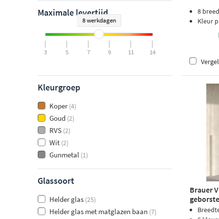
Maximale levertijd
8 bree
8 werkdagen
Kleur p
3
5
7
9
11
14
Vergel
Kleurgroep
Koper
(4)
Goud
(2)
RVS
(2)
Wit
(2)
Gunmetal
(1)
Glassoort
Brauer V
geborste
Helder glas
(25)
Breedt
Helder glas met matglazen baan
(7)