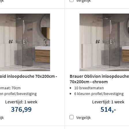
ijk
Vergelijk
oid inloopdouche 70x200cm -
Brauer Oblivion inloopdouche
70x200cm - chroom
emaat: 70cm
10 breedtematen
en profiel/bevestiging
6 kleuren profiel/bevestiging
Levertijd: 1 week
Levertijd: 1 week
376,99
514,-
ijk
Vergelijk