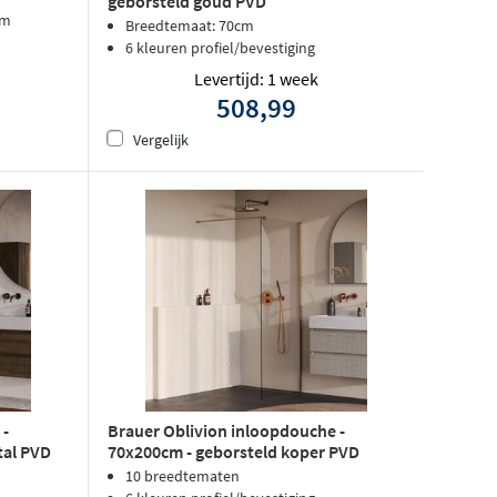
geborsteld goud PVD
om
Breedtemaat: 70cm
6 kleuren profiel/bevestiging
Levertijd: 1 week
508,99
Vergelijk
 -
Brauer Oblivion inloopdouche -
tal PVD
70x200cm - geborsteld koper PVD
10 breedtematen