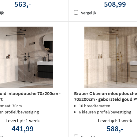
563,-
508,99
ijk
Vergelijk
oid inloopdouche 70x200cm -
Brauer Oblivion inloopdouche
rt
70x200cm - geborsteld goud 
emaat: 70cm
10 breedtematen
en profiel/bevestiging
6 kleuren profiel/bevestiging
Levertijd: 1 week
Levertijd: 1 week
441,99
588,-