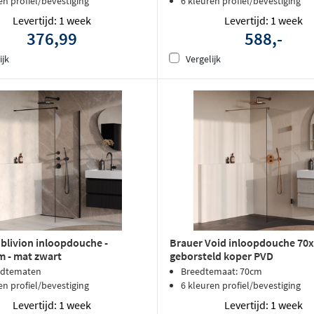
en profiel/bevestiging
6 kleuren profiel/bevestiging
Levertijd: 1 week
Levertijd: 1 week
376,99
588,-
ijk
Vergelijk
blivion inloopdouche -
Brauer Void inloopdouche 70
 - mat zwart
geborsteld koper PVD
edtematen
Breedtemaat: 70cm
en profiel/bevestiging
6 kleuren profiel/bevestiging
Levertijd: 1 week
Levertijd: 1 week