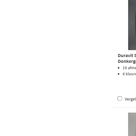
Duravit 
Donkergr
19 afm
6 kleur
Vergel