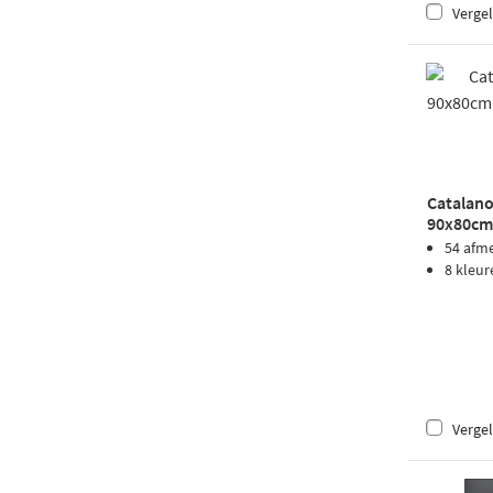
Vergel
Catalano
90x80cm 
tortora
54 afm
8 kleur
Vergel