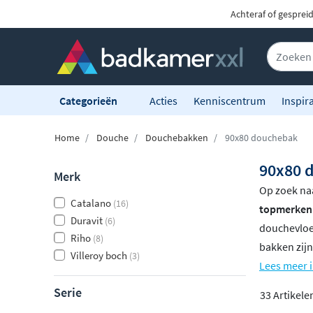
Achteraf of gesprei
Categorieën
Acties
Kenniscentrum
Inspira
Home
Douche
Douchebakken
90x80 douchebak
90x80 
Merk
Op zoek naa
Catalano
(16)
topmerken
Duravit
(6)
douchevloe
Riho
(8)
bakken zijn
Villeroy boch
(3)
Lees meer 
Serie
33 Artikele