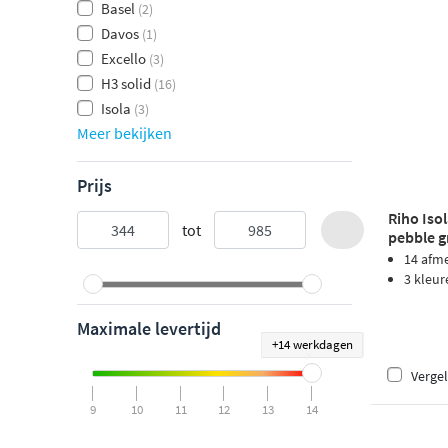
Basel
(2)
Davos
(1)
Excello
(3)
H3 solid
(16)
Isola
(3)
Meer bekijken
Prijs
Riho Iso
tot
pebble g
14 afm
3 kleur
Maximale levertijd
+14 werkdagen
Vergel
9
10
11
12
13
14