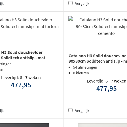
ijk
Vergelijk
 H3 Solid douchevloer
Catalano H3 Solid douchevloe
Solidtech antislip - mat
90x80cm Solidtech antislip - 
etingen
cemento
54 afmetingen
en
8 kleuren
Levertijd: 6 - 7 weken
Levertijd: 6 - 7 weken
477,95
477,95
ijk
Vergelijk