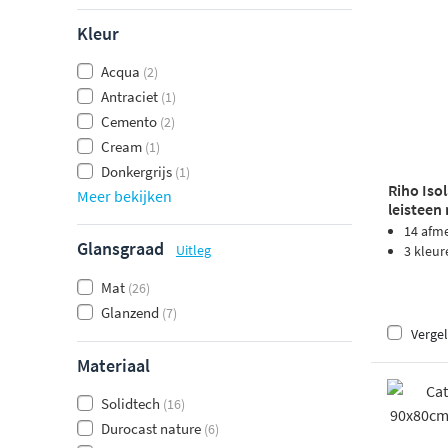
Kleur
Acqua
(2)
Antraciet
(1)
Cemento
(2)
Cream
(1)
Donkergrijs
(1)
Riho Iso
Meer bekijken
leisteen
14 afm
Glansgraad
Uitleg
3 kleur
Mat
(26)
Glanzend
(7)
Vergel
Materiaal
Solidtech
(16)
Durocast nature
(6)