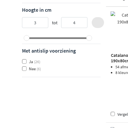
Hoogte in cm
tot
Met antislip voorziening
Catalano
190x80cm
Ja
(26)
tortora
54 afm
Nee
(6)
8 kleur
Vergel