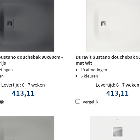
Sustano douchebak 90x80cm -
Duravit Sustano douchebak 9
ijs
mat Wit
etingen
19 afmetingen
en
6 kleuren
Levertijd: 6 - 7 weken
Levertijd: 6 - 7 weken
413,11
413,11
ijk
Vergelijk