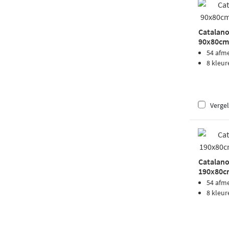
Catalano
90x80cm 
54 afm
8 kleur
Vergel
Catalano
190x80cm
zwart
54 afm
8 kleur