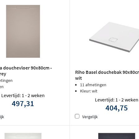
la douchevloer 90x80cm -
Riho Basel douchebak 90x80cm
rey
wit
etingen
11 afmetingen
en
Kleur: wit
Levertijd: 1 - 2 weken
Levertijd: 1 - 2 weken
497,31
404,75
ijk
Vergelijk