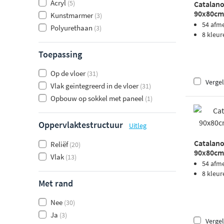
Acryl
(5)
Catalano
90x80cm 
Kunstmarmer
(3)
sabbia
54 afm
Polyurethaan
(3)
8 kleur
Toepassing
Op de vloer
(31)
Vergel
Vlak geintegreerd in de vloer
(31)
Opbouw op sokkel met paneel
(1)
Oppervlaktestructuur
Uitleg
Catalano
Reliëf
(20)
90x80cm 
Vlak
(13)
54 afm
8 kleur
Met rand
Nee
(30)
Ja
(3)
Vergel