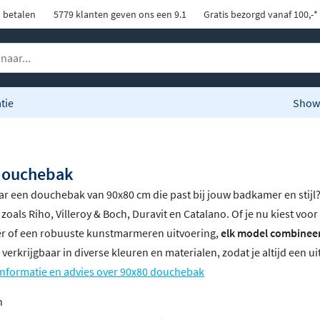
d betalen
5779 klanten geven ons een 9.1
Gratis bezorgd vanaf 100,-*
tie
Show
douchebak
r een douchebak van 90x80 cm die past bij jouw badkamer en stijl? I
zoals Riho, Villeroy & Boch, Duravit en Catalano. Of je nu kiest vo
r of een robuuste kunstmarmeren uitvoering,
elk model combineer
 verkrijgbaar in diverse kleuren en materialen, zodat je altijd een 
informatie en advies over 90x80 douchebak
n