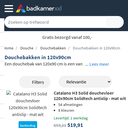
Gratis bezorgd vanaf 100,-
Home
Douche
Douchebakken
Douchebakken in 120x90cm
Douchebakken in 120x90cm
Een douchebak van 120x90 cm is een van
...
Lees meer
de meest populaire maten: ruim genoeg v
oor dagelijks comfort, maar compact gen
Filters
oeg voor de meeste badkamers. Dit assort
Catalano H3 Solid douchevloer
iment brengt modellen samen van merke
120x90cm Solidtech antislip - mat wit
n als Villeroy & Boch, Riho, Alvoro, Brauer,
54 afmetingen
Duravit, Aco en Catalano.
Je kiest uit dive
8 kleuren
rse materialen
, waaronder acryl, composi
Levertijd: 1 werkdag
519,91
693,21
etsteen, mineraalmarmer, kunstmarmer e
Aanbieding