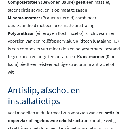
Composietsteen
(Bewonen Bauke) geeft een massief,
steenachtig gevoel en is op maat te zagen.
Mineraalmarmer
(Brauer Asteroid) combineert
duurzaamheid met een luxe matte uitstraling.
Polyurethaan
(Villeroy en Boch Excello) is licht, warm en
voorzien van een reliëfoppervlak.
Solidtech
(Catalano H3)
is een composiet van mineralen en polyesterhars, bestand
tegen zuren en hoge temperaturen.
Kunstmarmer
(Riho
Isola) biedt een leisteenachtige structuur in antraciet of
wit.
Antislip, afschot en
installatietips
Veel modellen in dit formaat zijn voorzien van een
antislip
oppervlak of ingebouwde reliëfstructuur
, zodat je veilig
staat tijdens het douchen. Een ingebouwd afschot zorgt