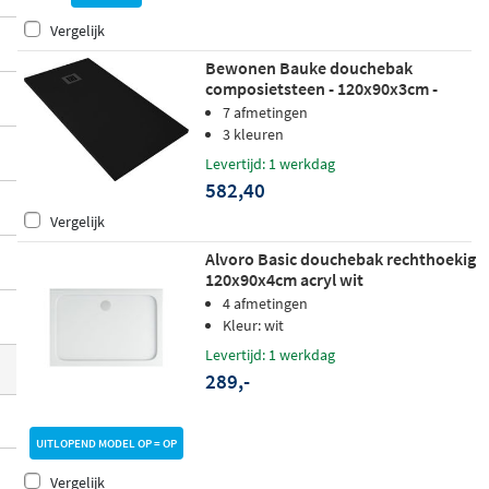
n Solidtech, en uit een breed kleurpalet va
Vergelijk
n klassiek wit tot antraciet en mat zwart.
M
Bewonen Bauke douchebak
odellen zijn beschikbaar met of zonder an
composietsteen - 120x90x3cm -
tislip
, voor inbouw in de vloer of plaatsing
zwart
7 afmetingen
3 kleuren
op de vloer.
Levertijd: 1 werkdag
582,40
Vergelijk
Alvoro Basic douchebak rechthoekig
120x90x4cm acryl wit
4 afmetingen
Kleur: wit
Levertijd: 1 werkdag
289,-
UITLOPEND MODEL OP = OP
Vergelijk