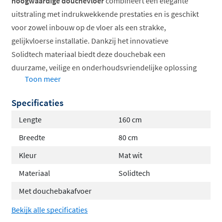
hoogwaardige douchevloer
combineert een elegante
uitstraling met indrukwekkende prestaties en is geschikt
voor zowel inbouw op de vloer als een strakke,
gelijkvloerse installatie. Dankzij het innovatieve
Solidtech materiaal biedt deze douchebak een
duurzame, veilige en onderhoudsvriendelijke oplossing
Toon meer
voor elke badkamer.
Waarom kiezen voor de Catalano H3
Specificaties
Solid?
Lengte
160 cm
Breedte
80 cm
Gemaakt van Solidtech composiet, een mix van
Kleur
Mat wit
natuurlijke mineralen en polyesterhars: slijtvast,
stootbestendig, vormvast en bestand tegen hoge
Materiaal
Solidtech
temperaturen, zuren en schoonmaakmiddelen
Met douchebakafvoer
Antislip steenachtige structuur zorgt voor extra
Bekijk alle specificaties
grip en voorkomt uitglijden