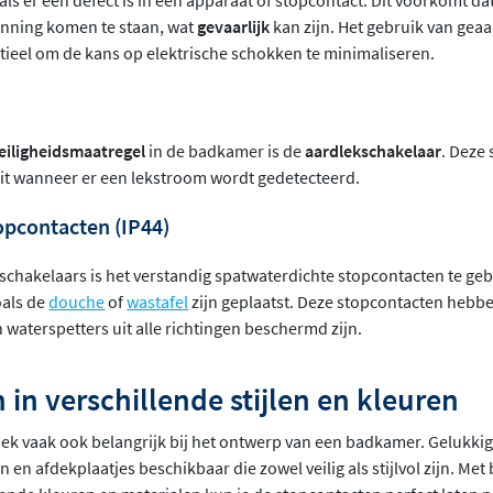
als er een defect is in een apparaat of stopcontact. Dit voorkomt 
nning komen te staan, wat
gevaarlijk
kan zijn. Het gebruik van gea
ntieel om de kans op elektrische schokken te minimaliseren.
veiligheidsmaatregel
in de badkamer is de
aardlekschakelaar
. Deze
it wanneer er een lekstroom wordt gedetecteerd.
opcontacten (IP44)
schakelaars is het verstandig spatwaterdichte stopcontacten te gebr
oals de
douche
of
wastafel
zijn geplaatst. Deze stopcontacten hebb
 waterspetters uit alle richtingen beschermd zijn.
in verschillende stijlen en kleuren
tiek vaak ook belangrijk bij het ontwerp van een badkamer. Gelukki
 en afdekplaatjes beschikbaar die zowel veilig als stijlvol zijn. Met