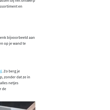
passen bij het ontwerp
assortiment en
Denk bijvoorbeeld aan
en op je wand te
l
. Zo berg je
op, zonder dat ze in
alles netjes
r de