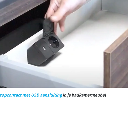
topcontact met USB aansluiting
in je badkamermeubel