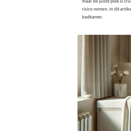
maar de juiste plek is cr
risico nemen. In dit arti
badkamer.