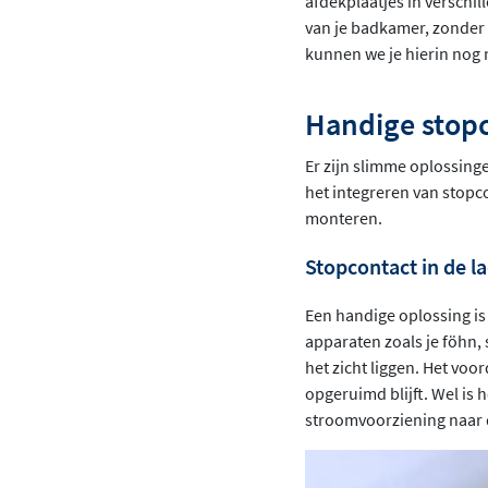
afdekplaatjes in verschi
van je badkamer, zonder 
kunnen we je hierin nog 
Handige stop
Er zijn slimme oplossing
het integreren van stopc
monteren.
Stopcontact in de 
Een handige oplossing is
apparaten zoals je föhn, s
het zicht liggen. Het voo
opgeruimd blijft. Wel is 
stroomvoorziening naar 