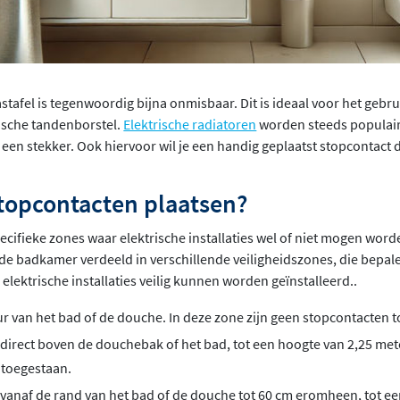
stafel is tegenwoordig bijna onmisbaar. Dit is ideaal voor het gebru
ische tandenborstel.
Elektrische radiatoren
worden steeds populai
 een stekker. Ook hiervoor wil je een handig geplaatst stopcontact 
topcontacten plaatsen?
ecifieke zones waar elektrische installaties wel of niet mogen word
de badkamer verdeeld in verschillende veiligheidszones, die bepal
lektrische installaties veilig kunnen worden geïnstalleerd..
eur van het bad of de douche. In deze zone zijn geen stopcontacten 
 direct boven de douchebak of het bad, tot een hoogte van 2,25 mete
 toegestaan.
 vanaf de rand van het bad of de douche tot 60 cm eromheen, tot e