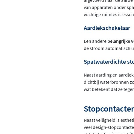
afgevoerd naar de aarde 
van apparaten onder spa
vochtige ruimtes is esse
Aardlekschakelaar
Een andere
belangrijke 
de stroom automatisch u
Spatwaterdichte st
Naast aarding en aardlek
dichtbij waterbronnen z
wat betekent dat ze tegen
Stopcontacten 
Naast veiligheid is esthe
veel design-stopcontacten