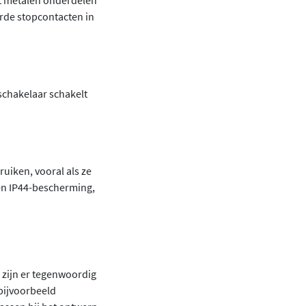
dat metalen onderdelen
arde stopcontacten in
 schakelaar schakelt
uiken, vooral als ze
en IP44-bescherming,
g zijn er tegenwoordig
 bijvoorbeeld