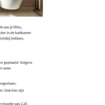
ik van je föhn,
rder in de badkamer
dichtbij hebben.
en geplaatst. Volgens
en waar
toegestaan.
r. Ook hier zijn
en hoogte van 2,25