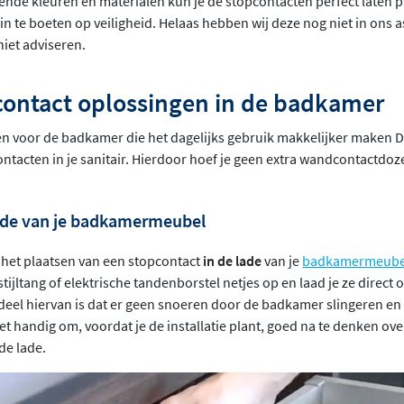
llende kleuren en materialen kun je de stopcontacten perfect laten 
in te boeten op veiligheid. Helaas hebben wij deze nog niet in ons 
niet adviseren.
contact oplossingen in de badkamer
en voor de badkamer die het dagelijks gebruik makkelijker maken 
ontacten in je sanitair. Hierdoor hoef je geen extra wandcontactdoz
lade van je badkamermeubel
 het plaatsen van een stopcontact
in de lade
van je
badkamermeube
tijltang of elektrische tandenborstel netjes op en laad je ze direct 
rdeel hiervan is dat er geen snoeren door de badkamer slingeren en 
het handig om, voordat je de installatie plant, goed na te denken ove
de lade.