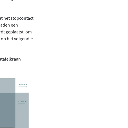
et het stopcontact
 raden een
rdt geplaatst, om
 op het volgende:
stafelkraan