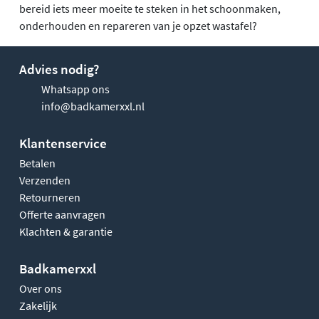
bereid iets meer moeite te steken in het schoonmaken,
onderhouden en repareren van je opzet wastafel?
Advies nodig?
Whatsapp ons
info@badkamerxxl.nl
Klantenservice
Betalen
Verzenden
Retourneren
Offerte aanvragen
Klachten & garantie
Badkamerxxl
Over ons
Zakelijk