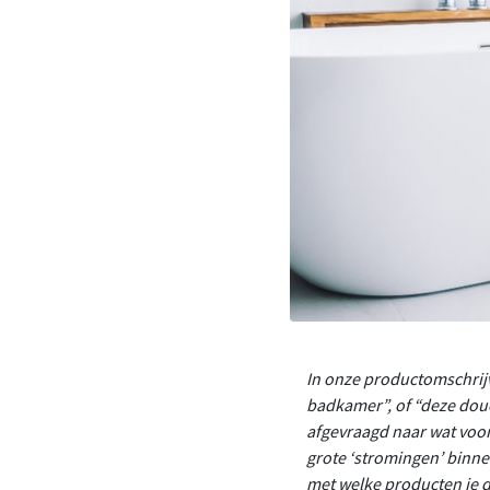
In onze productomschrijv
badkamer”, of “deze douc
afgevraagd naar wat voor 
grote ‘stromingen’ binne
met welke producten je d