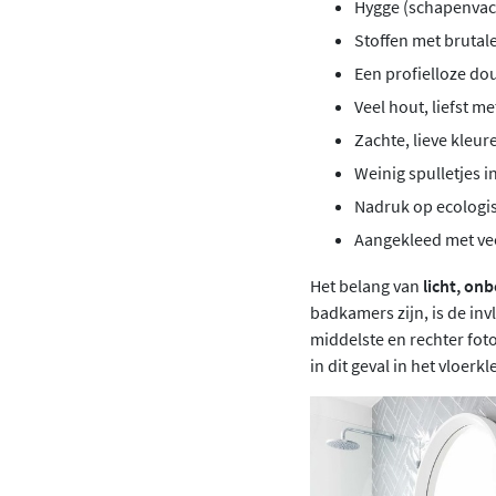
Hygge (schapenvach
Stoffen met brutal
Een profielloze do
Veel hout, liefst m
Zachte, lieve kleur
Weinig spulletjes i
Nadruk op ecologi
Aangekleed met vee
Het belang van
licht, on
badkamers zijn, is de in
middelste en rechter fot
in dit geval in het vloerk