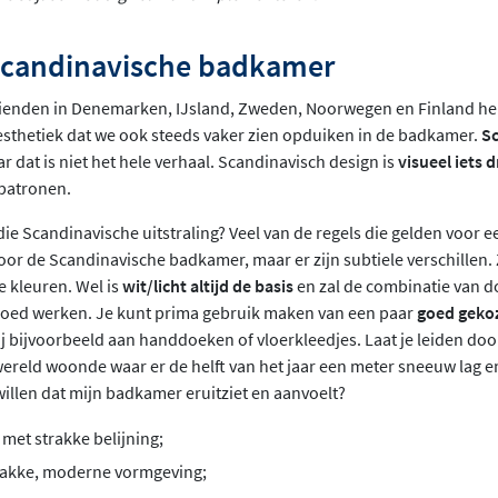
Scandinavische badkamer
enden in Denemarken, IJsland, Zweden, Noorwegen en Finland he
esthetiek dat we ook steeds vaker zien opduiken in de badkamer.
Sc
ar dat is niet het hele verhaal. Scandinavisch design is
visueel iets 
 patronen.
die Scandinavische uitstraling? Veel van de regels die gelden voor 
or de Scandinavische badkamer, maar er zijn subtiele verschillen. 
lle kleuren. Wel is
wit/licht altijd de basis
en zal de combinatie van d
oed werken. Je kunt prima gebruik maken van een paar
goed geko
ij bijvoorbeeld aan handdoeken of vloerkleedjes. Laat je leiden doo
 wereld woonde waar er de helft van het jaar een meter sneeuw lag en
willen dat mijn badkamer eruitziet en aanvoelt?
et strakke belijning;
rakke, moderne vormgeving;