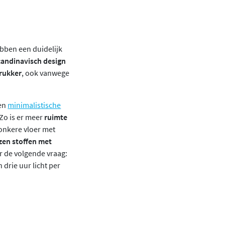
bben een duidelijk
andinavisch design
drukker
, ook vanwege
een
minimalistische
Zo is er meer
ruimte
onkere vloer met
zen stoffen met
r de volgende vraag:
 drie uur licht per