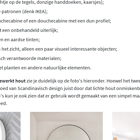
tje op de tegels, donzige handdoeken, kaarsjes);
e patronen (denk IKEA);
uchecabine of een douchecabine met een dun profiel;
et een onbehandeld uiterlijk;
en en aardse tinten;
n het zicht, alleen een paar visueel interessante objecten;
sch verantwoorde materialen;
l planten en andere natuurlijke elementen.
bewerkt hout
zie je duidelijk op de foto's hieronder. Hoewel het twe
vloed van Scandinavisch design juist door dat lichte hout onmisken
o's kun je ook zien dat er gebruik wordt gemaakt van een simpel ma
leed.