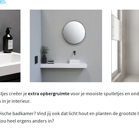
nen
.
tjes creëer je
extra opbergruimte
voor je mooiste spulletjes en on
in je interieur.
vische badkamer? Vind jij ook dat licht hout en planten de grootste 
j jou heel ergens anders in?