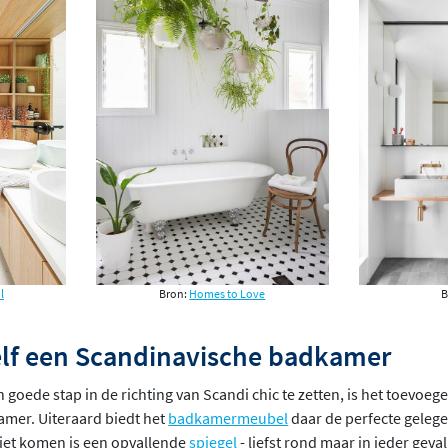
l
Bron:
Homes to Love
B
zelf een Scandinavische badkamer
goede stap in de richting van Scandi chic te zetten, is het toevoege
amer. Uiteraard biedt het
badkamermeubel
daar de perfecte gelege
 ziet komen is een opvallende
spiegel
- liefst rond maar in ieder geval