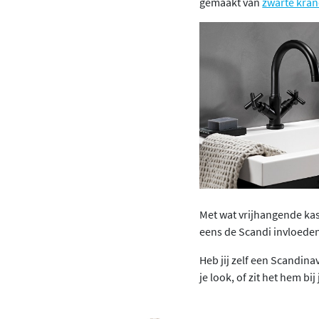
gemaakt van
zwarte kra
Met wat vrijhangende kas
eens de Scandi invloeden 
Heb jij zelf een Scandina
je look, of zit het hem bi