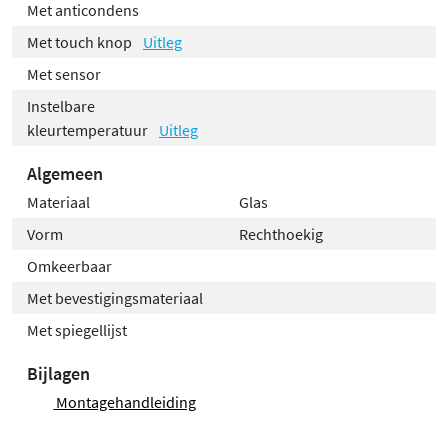
Met anticondens
Met touch knop
Uitleg
Met sensor
Instelbare
kleurtemperatuur
Uitleg
Algemeen
Materiaal
Glas
Vorm
Rechthoekig
Omkeerbaar
Met bevestigingsmateriaal
Met spiegellijst
Bijlagen
Montagehandleiding