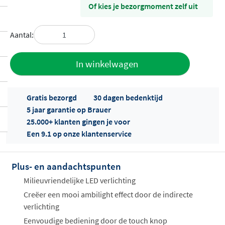
Of kies je bezorgmoment zelf uit
Aantal:
Toevoegen
In winkelwagen
aan offerte
Gratis bezorgd
30 dagen bedenktijd
5 jaar garantie op Brauer
25.000+ klanten gingen je voor
Een 9.1 op onze klantenservice
Plus- en aandachtspunten
Offertes
ophalen...
Milieuvriendelijke LED verlichting
Creëer een mooi ambilight effect door de indirecte
verlichting
Eenvoudige bediening door de touch knop