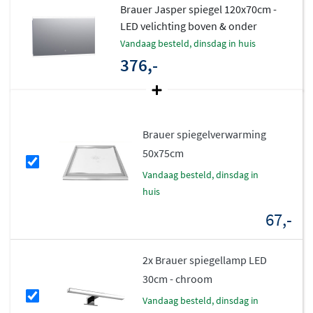
donker goed zichtbaar is
Brauer Jasper spiegel 120x70cm -
LED velichting boven & onder
Uit te breiden met
vandaag besteld, dinsdag in huis
spiegelverwarming
376,-
Geschikt voor losse spiegelverwarming, apart
verkrijgbaar
Let op: spiegelverwarming kan niet via de
Brauer spiegelverwarming
touchknop worden bediend
50x75cm
vandaag besteld, dinsdag in
Verkrijgbaar in 8 formaten (b x d x h
huis
in cm)
67,-
58 x 3,5 x 70
80 x 3,5 x 70
2x Brauer spiegellamp LED
99 x 3,5 x 70
30cm - chroom
118 x 3,5 x 70
vandaag besteld, dinsdag in