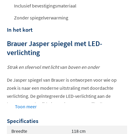
Inclusief bevestigingsmateriaal
Zonder spiegelverwarming
In het kort
Brauer Jasper spiegel met LED-
verlichting
Strak en sfeervol met licht van boven en onder
De Jasper spiegel van Brauer is ontworpen voor wie op
zoek is naar een moderne uitstraling met doordachte
verlichting. De geïntegreerde LED-verlichting aan de
boven- en onderzijde (4000K) vormt een stijlvolle
Toon meer
lichtlijst rondom de spiegel. Hierdoor ontstaat een fraai
Specificaties
strijklichteffect dat zowel functioneel als sfeervol is.
Breedte
118 cm
Heldere functies, minimalistisch