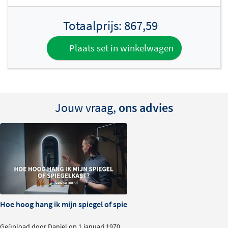
Lamellen Eiken Naturel
Totaalprijs:
867,59
Lamellen Eiken Bruin
Lamellen Eiken Zwart
Plaats set in winkelwagen
Elke houtkleur is zorgvuldig afgewerkt voor een rijke en
authentieke uitstraling. Het gebruik van massief
eikenhout garandeert niet alleen een luxe look, maar
Jouw vraag,
ons advies
ook een lange levensduur.
Met de Brauer Rise spiegelkast kies
je voor:
Tijdloze kwaliteit
Slimme functies voor dagelijks gemak
En een natuurlijke uitstraling die je badkamer
Hoe hoog hang ik mijn spiegel of spiegelkast?
verrijkt
Geüpload door Daniel op 1 januari 1970