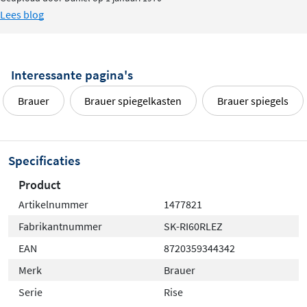
Een perfecte combinatie van functionaliteit en
Lees blog
ambachtelijke charme.
Interessante pagina's
Brauer
Brauer spiegelkasten
Brauer spiegels
Specificaties
Product
Artikelnummer
1477821
Fabrikantnummer
SK-RI60RLEZ
EAN
8720359344342
Merk
Brauer
Serie
Rise