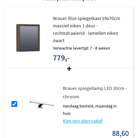
Voorbereid op verlichting
Brauer Rise spiegelkast 59x70cm
De kast wordt standaard zonder LED-verlichting
massief eiken 1 deur -
geleverd
rechtsdraaiend - lamellen eiken
Wel geschikt voor opbouwverlichting (optioneel)
zwart
voor extra lichtcomfort
Verwachte levertijd: 7 - 8 weken
779,-
Hoogwaardige houtafwerkingen
De Rise spiegelkasten zijn beschikbaar in 5 natuurlijke
houtkleuren, elk uitgevoerd in massief eiken:
Brauer spiegellamp LED 30cm -
chroom
Vingergelasd massief eiken
vandaag besteld, maandag in
Vingerlas Eiken Grijs
huis
Kies een alternatief
Doorlopende lamellen van massief eiken
88,60
Lamellen Eiken Wit