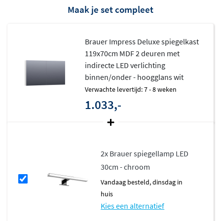
Maak je set compleet
Dubbelzijdige spiegeldeuren bieden optimaal
zicht aan beide zijden
Voorzien van een glazen legplank, geïntegreerd
Brauer Impress Deluxe spiegelkast
119x70cm MDF 2 deuren met
stopcontact en schakelaar
indirecte LED verlichting
Uit te breiden met extra opbouwverlichting indien
binnen/onder - hoogglans wit
gewenst
Verwachte levertijd: 7 - 8 weken
Materialen en kleuren afgestemd op
1.033,-
elke badkamerstijl
Net als de standaard Impress-serie is ook de Deluxe lijn
2x Brauer spiegellamp LED
verkrijgbaar in een breed scala aan kleuren en
30cm - chroom
materialen. Zo stel je moeiteloos een kast samen die
vandaag besteld, dinsdag in
perfect aansluit op jouw wensen:
huis
MDF gelakt (meervoudig gespoten) voor een strakke,
Kies een alternatief
egale afwerking: