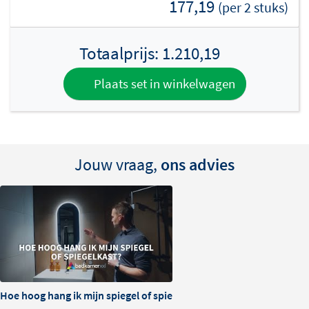
177,19
(per 2 stuks)
Hoogglans Wit
Mat Wit
Totaalprijs:
1.210,19
Mat Zand
Plaats set in winkelwagen
Mat Beige
Mat Mokka
Mat Taupe
Mat Grijs
Mat Zwart
Jouw vraag,
ons advies
Melamine met houtstructuur (MFC) voor een warme,
natuurlijke uitstraling:
Forest Seashell
Forest Wheat
Forest Tan
Hoe hoog hang ik mijn spiegel of spiegelkast?
Forest Cacao