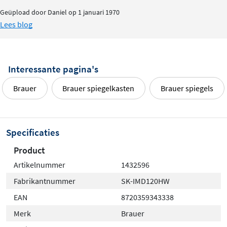
Timber Greige
Geüpload door Daniel op 1 januari 1970
Timber Anthracite
Lees blog
Timber Black
Timber Grey
Grove
Interessante pagina's
Erosion
Brauer
Brauer spiegelkasten
Brauer spiegels
Driftwood
Honey
Chateau
Specificaties
De materialen zijn zorgvuldig geselecteerd voor een
Product
lange levensduur, vochtbestendigheid en een
Artikelnummer
1432596
hoogwaardig uiterlijk. Of je nu kiest voor een moderne,
Fabrikantnummer
SK-IMD120HW
industriële of juist natuurlijke look, de Brauer Impress
Deluxe spiegelkast is een stijlvolle en praktische
EAN
8720359343338
toevoeging aan elke badkamer.
Merk
Brauer