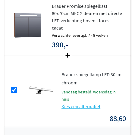
Brauer Promise spiegelkast
De Promise serie is beschikbaar in 4 breedtematen en
80x70cm MFC 2 deuren met directe
maar liefst 23 stijlvolle kleuren, verdeeld over twee
LED verlichting boven - forest
hoogwaardige materiaalsoorten:
cacao
Verwachte levertijd: 7 - 8 weken
MDF (meervoudig gelakt):
390,-
Hoogglans Wit, Mat Wit, Mat Zand, Mat Beige, Mat
Mokka, Mat Taupe, Mat Grijs, Mat Zwart
Melamine met houtstructuur (MFC):
Brauer spiegellamp LED 30cm -
chroom
Forest Seashell, Timber Greige, Forest Wheat,
vandaag besteld, woensdag in
Sunlit, Forest Tan, Chateau, Honey, Forest Cacao,
huis
Grove, Erosion, Driftwood, Timber Grey, Timber
Kies een alternatief
Anthracite, Damascus, Timber Black
88,60
Opvallend detail