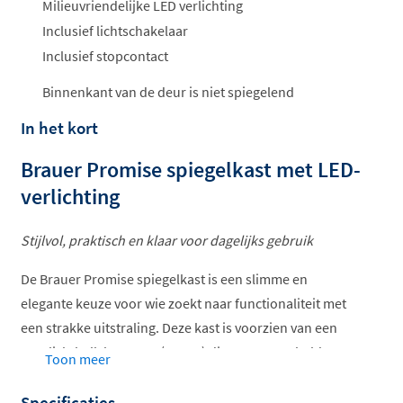
ophalen...
Milieuvriendelijke LED verlichting
Inclusief lichtschakelaar
Inclusief stopcontact
Binnenkant van de deur is niet spiegelend
In het kort
Brauer Promise spiegelkast met LED-
verlichting
Stijlvol, praktisch en klaar voor dagelijks gebruik
De Brauer Promise spiegelkast is een slimme en
elegante keuze voor wie zoekt naar functionaliteit met
een strakke uitstraling. Deze kast is voorzien van een
LED-lichtbalk bovenop (4000K) die zorgt voor helder,
Toon meer
natuurlijk licht tijdens je dagelijkse verzorgingsroutine.
Specificaties