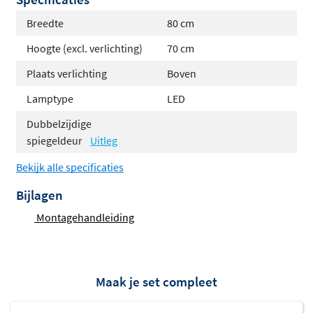
Slim ingericht voor dagelijks gemak
Breedte
80 cm
Enkelzijdige spiegeldeur met spiegel aan de
Hoogte (excl. verlichting)
70 cm
buitenzijde
Plaats verlichting
Boven
Geïntegreerd stopcontact met schakelaar, ideaal
Lamptype
LED
voor scheerapparaten of föhns
Glazen legplank voor overzichtelijke
Dubbelzijdige
spiegeldeur
Uitleg
opbergruimte
Bekijk alle specificaties
Flexibel en uitbreidbaar
Bijlagen
De LED-verlichting aan de bovenzijde is standaard
Montagehandleiding
inbegrepen
Indien gewenst kun je de kast uitbreiden met
opbouwverlichting voor extra lichtkracht
Maak je set compleet
Passend bij jouw interieur