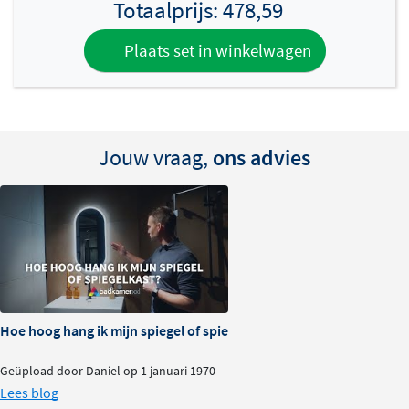
Totaalprijs:
478,59
In tegenstelling tot andere spiegelkasten van Brauer
heeft de Promise serie geen spiegel aan de binnenzijde.
Plaats set in winkelwagen
In plaats daarvan is het binnendeel afgewerkt in
dezelfde kleur als de kast, voor een strakke en rustige
afwerking.
Met de Brauer Promise spiegelkast kies je voor een
Jouw vraag,
ons advies
stijlvolle oplossing met praktische functies, die perfect
aansluit bij elk badkamerinterieur.
Hoe hoog hang ik mijn spiegel of spiegelkast?
Geüpload door Daniel op 1 januari 1970
Lees blog