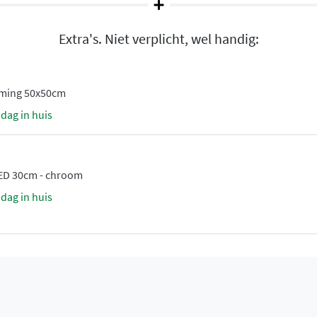
uurlijke nuances die elke
Extra's. Niet verplicht, wel handig:
rming 50x50cm
de
sdag in huis
rt
eervolle badkamer waarin
LED 30cm - chroom
sdag in huis
ialen en stijlvolle eenvoud.