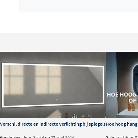
Verschil directe en indirecte verlichting bij spiegels
Hoe hoog hang i
Geschreven door Daniel op 23 april 2024
Geüpload door Da