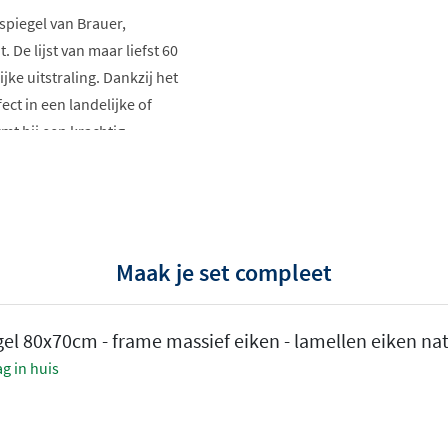
spiegel van Brauer,
De lijst van maar liefst 60
ke uitstraling. Dankzij het
ect in een landelijke of
mt hij een krachtig
werkingen:
Maak je set compleet
eiken met
gel 80x70cm - frame massief eiken - lamellen eiken na
massief eiken met
g in huis