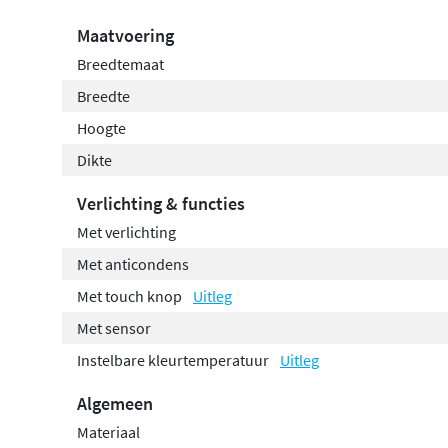
Maatvoering
Breedtemaat
Breedte
Hoogte
Dikte
Verlichting & functies
Met verlichting
Met anticondens
Met touch knop
Uitleg
Met sensor
Instelbare kleurtemperatuur
Uitleg
Algemeen
Materiaal