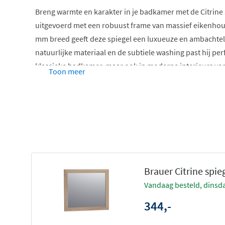
Breng warmte en karakter in je badkamer met de Citrine 
uitgevoerd met een robuust frame van massief eikenhout. 
mm breed geeft deze spiegel een luxueuze en ambachtelij
natuurlijke materiaal en de subtiele washing past hij perf
klassieke badkamer, maar ook in moderne interieurs vor
Toon meer
contrast.
Kwaliteit en afwerking
De spiegel is verkrijgbaar in vijf kleuren en twee houtaf
Grey oak
is vervaardigd uit ongeborsteld massief 
vingerlasverbindingen
Brauer Citrine spie
De overige varianten
zijn gemaakt van geborsteld 
vandaag besteld, dinsda
doorlopende lamellen
344,-