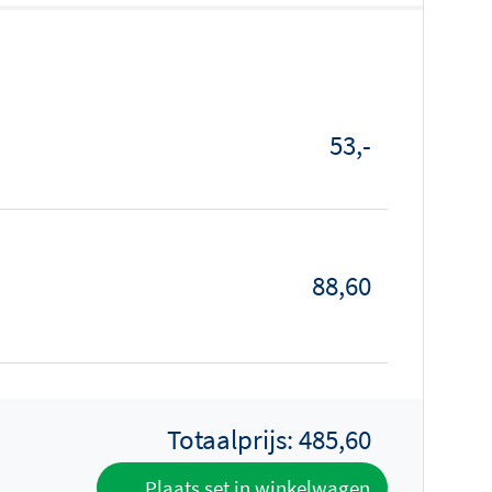
53,-
88,60
Totaalprijs:
485,60
Plaats set in winkelwagen