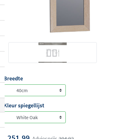
Breedte
Kleur spiegellijst
251,99
Adviesprijs
304,92