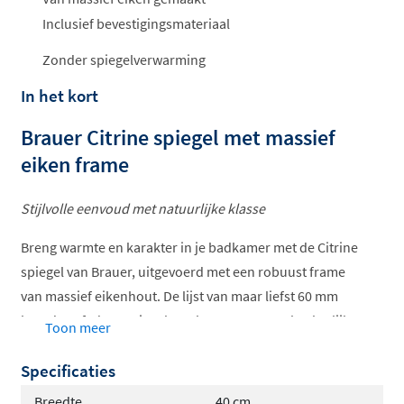
Inclusief bevestigingsmateriaal
Zonder spiegelverwarming
In het kort
Brauer Citrine spiegel met massief
eiken frame
Stijlvolle eenvoud met natuurlijke klasse
Breng warmte en karakter in je badkamer met de Citrine
spiegel van Brauer, uitgevoerd met een robuust frame
van massief eikenhout. De lijst van maar liefst 60 mm
breed geeft deze spiegel een luxueuze en ambachtelijke
Toon meer
uitstraling. Dankzij het natuurlijke materiaal en de
Specificaties
subtiele washing past hij perfect in een landelijke of
klassieke badkamer, maar ook in moderne interieurs
Breedte
40 cm