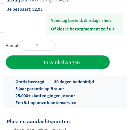
Je bespaart:
52,93
vandaag besteld, dinsdag in huis
Of kies je bezorgmoment zelf uit
Aantal:
Toevoegen
In winkelwagen
aan offerte
Gratis bezorgd
30 dagen bedenktijd
5 jaar garantie op Brauer
25.000+ klanten gingen je voor
Een 9.1 op onze klantenservice
Plus- en aandachtspunten
Offertes
ophalen...
Van massief eiken gemaakt