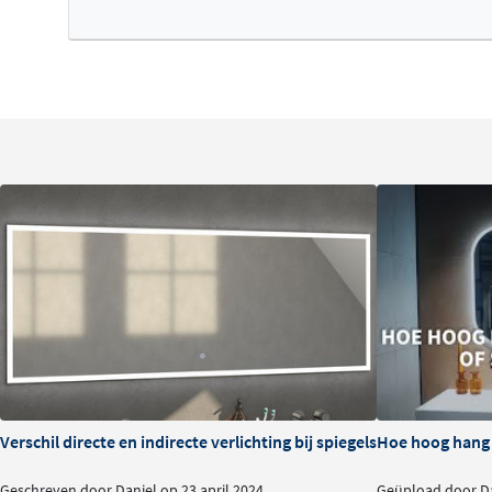
Verschil directe en indirecte verlichting bij spiegels
Hoe hoog hang i
Geschreven door Daniel op 23 april 2024
Geüpload door Da