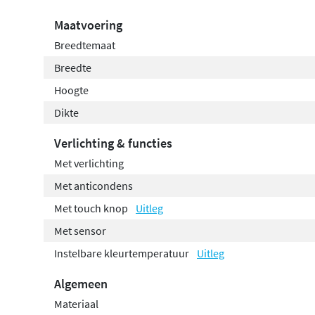
Maatvoering
Breedtemaat
Breedte
Hoogte
Dikte
Verlichting & functies
Met verlichting
Met anticondens
Met touch knop
Uitleg
Met sensor
Instelbare kleurtemperatuur
Uitleg
Algemeen
Materiaal