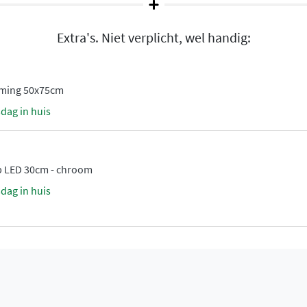
uurlijke nuances die elke
Extra's. Niet verplicht, wel handig:
rming 50x75cm
de
sdag in huis
rt
eervolle badkamer waarin
p LED 30cm - chroom
sdag in huis
ialen en stijlvolle eenvoud.