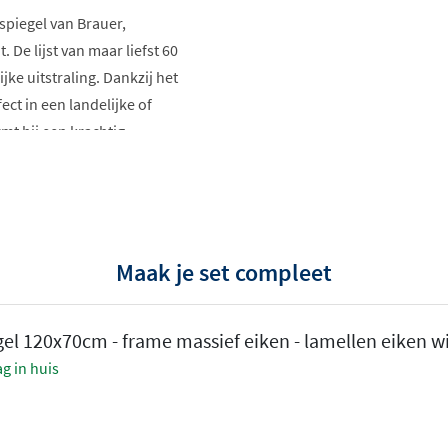
spiegel van Brauer,
De lijst van maar liefst 60
ke uitstraling. Dankzij het
ect in een landelijke of
mt hij een krachtig
werkingen:
Maak je set compleet
eiken met
gel 120x70cm - frame massief eiken - lamellen eiken w
massief eiken met
g in huis