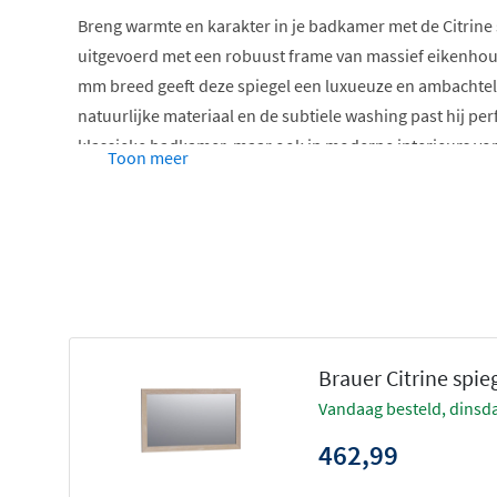
Breng warmte en karakter in je badkamer met de Citrine 
uitgevoerd met een robuust frame van massief eikenhout. 
mm breed geeft deze spiegel een luxueuze en ambachtelij
natuurlijke materiaal en de subtiele washing past hij perf
klassieke badkamer, maar ook in moderne interieurs vor
Toon meer
contrast.
Kwaliteit en afwerking
De spiegel is verkrijgbaar in vijf kleuren en twee houtaf
Grey oak
is vervaardigd uit ongeborsteld massief 
vingerlasverbindingen
Brauer Citrine spie
De overige varianten
zijn gemaakt van geborsteld 
vandaag besteld, dinsda
doorlopende lamellen
462,99