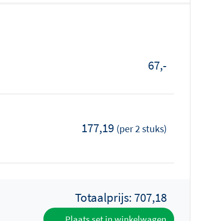
67,-
177,19
(per 2 stuks)
Totaalprijs:
707,18
Plaats set in winkelwagen