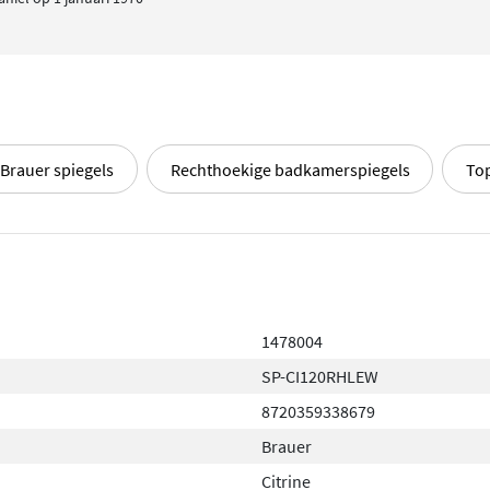
Brauer spiegels
Rechthoekige badkamerspiegels
To
1478004
SP-CI120RHLEW
8720359338679
Brauer
Citrine