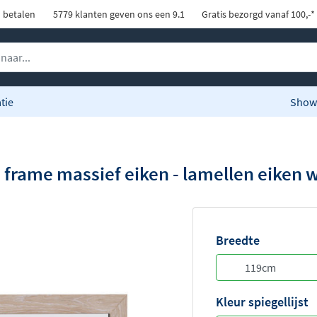
d betalen
5779 klanten geven ons een 9.1
Gratis bezorgd vanaf 100,-*
tie
Show
 frame massief eiken - lamellen eiken w
Breedte
Kleur spiegellijst