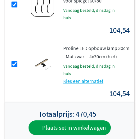
voor spiegel 60/80
hoogwaardig spiegelglas en heeft een dikte van 3 cm.
vandaag besteld, dinsdag in
huis
Ook zonder verlichting een topper
104,54
Heb je liever een spiegel zonder verlichting? Ook dan is
de Proline Round een uitstekende keuze. De spiegel is in
Proline LED opbouw lamp 30cm
alle maten ook verkrijgbaar zonder LED, zodat je zelf
- Mat zwart - 4x30cm (bxd)
kunt bepalen wat bij jouw badkamer past. In beide
vandaag besteld, dinsdag in
gevallen krijg je een kwalitatieve spiegel met
huis
bevestigingsmateriaal, klaar voor montage.
Kies een alternatief
104,54
Totaalprijs:
470,45
Plaats set in winkelwagen