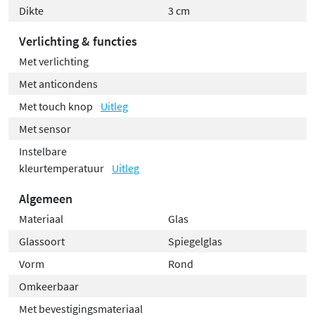
Dikte
3 cm
Verlichting & functies
Met verlichting
Met anticondens
Met touch knop
Uitleg
Met sensor
Instelbare
kleurtemperatuur
Uitleg
Algemeen
Materiaal
Glas
Glassoort
Spiegelglas
Vorm
Rond
Omkeerbaar
Met bevestigingsmateriaal