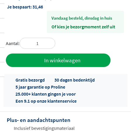
Je bespaart:
31,46
vandaag besteld, dinsdag in huis
Of kies je bezorgmoment zelf uit
Aantal:
Toevoegen
In winkelwagen
aan offerte
Gratis bezorgd
30 dagen bedenktijd
5 jaar garantie op Proline
25.000+ klanten gingen je voor
Een 9.1 op onze klantenservice
Plus- en aandachtspunten
Offertes
ophalen...
Inclusief bevestigingsmateriaal