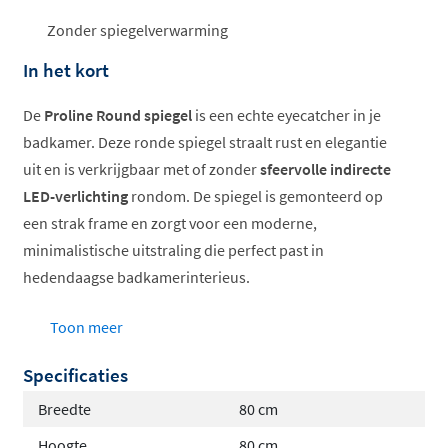
Zonder spiegelverwarming
In het kort
De
Proline Round spiegel
is een echte eyecatcher in je
badkamer. Deze ronde spiegel straalt rust en elegantie
uit en is verkrijgbaar met of zonder
sfeervolle indirecte
LED-verlichting
rondom. De spiegel is gemonteerd op
een strak frame en zorgt voor een moderne,
minimalistische uitstraling die perfect past in
hedendaagse badkamerinterieus.
Ronde vorm voor zachte uitstraling
Toon meer
Optioneel met indirecte LED-verlichting rondom
Specificaties
Sensorschakelaar bij verlichte uitvoering
Verkrijgbaar in 60, 80, 100 en 120 cm
Breedte
80 cm
Inclusief bevestigingsmateriaal
Hoogte
80 cm