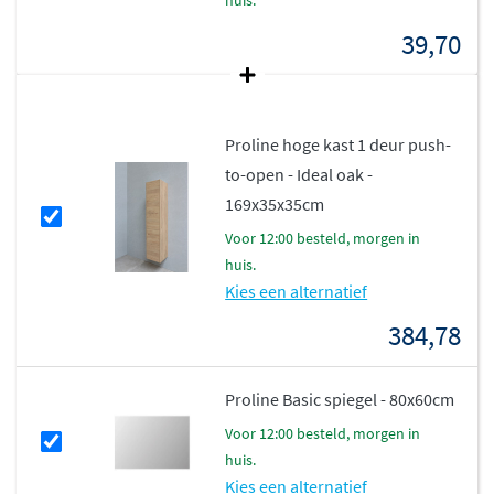
huis.
oplossing. Of je nu een compact fonteinmeubel zoekt of
een ruime dubbele wastafel, alles is mogelijk binnen
39,70
deze veelzijdige collectie.
Proline hoge kast 1 deur push-
to-open - Ideal oak -
169x35x35cm
voor 12:00 besteld, morgen in
huis.
Kies een alternatief
384,78
Proline Basic spiegel - 80x60cm
voor 12:00 besteld, morgen in
huis.
Kies een alternatief