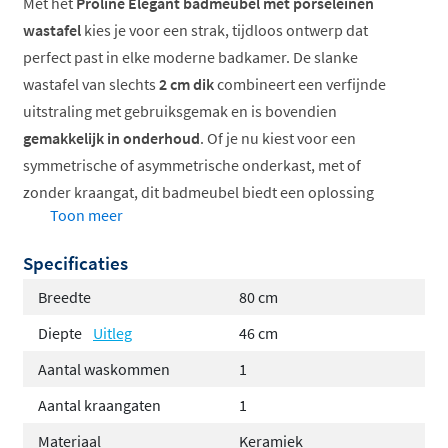
Met het
Proline Elegant badmeubel met porseleinen
wastafel
kies je voor een strak, tijdloos ontwerp dat
perfect past in elke moderne badkamer. De slanke
wastafel van slechts
2 cm dik
combineert een verfijnde
uitstraling met gebruiksgemak en is bovendien
gemakkelijk in onderhoud
. Of je nu kiest voor een
symmetrische of asymmetrische onderkast, met of
zonder kraangat, dit badmeubel biedt een oplossing
Toon meer
voor iedere ruimte en stijl.
Specificaties
Slanke porseleinen wastafel
, slechts 2 cm dik
Verkrijgbaar in meerdere breedtes
en kleuren
Breedte
80 cm
Functionele ladesystemen
met soft-close
Diepte
Uitleg
46 cm
Keuze uit verschillende houtdecors
Aantal waskommen
1
Geschikt voor elk kraangat-configuratie
Gemakkelijk te combineren
met Proline
Aantal kraangaten
1
accessoires
Materiaal
Keramiek