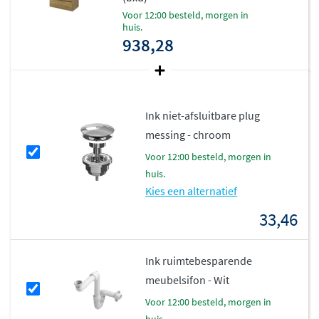
de open schap-variant een speelse, toegankelijke look
voor 12:00 besteld, morgen in
huis.
geeft.
938,28
Gemakkelijk in onderhoud
Porselein is een duurzaam materiaal dat niet snel
Ink niet-afsluitbare plug
verkleurt of beschadigt. De gladde afwerking maakt het
messing - chroom
eenvoudig schoon te houden
, zelfs na dagelijks gebruik.
voor 12:00 besteld, morgen in
Combineer het meubel met passende kranen, spiegels
huis.
en accessoires uit de Proline collectie voor een compleet
Kies een alternatief
en harmonieus badkamerinterieur.
33,46
Maatwerk voor jouw badkamer
Ink ruimtebesparende
Met breedtes variërend van 60 tot 120 cm en
meubelsifon - Wit
verschillende onderkast-configuraties biedt de Proline
Elegant serie voor iedere badkamer een passende
voor 12:00 besteld, morgen in