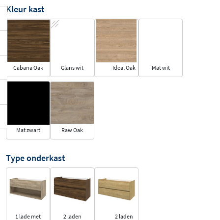
Kleur kast
Cabana Oak
Glans wit
Ideal Oak
Mat wit
Mat zwart
Raw Oak
Type onderkast
1 lade met
2 laden
2 laden