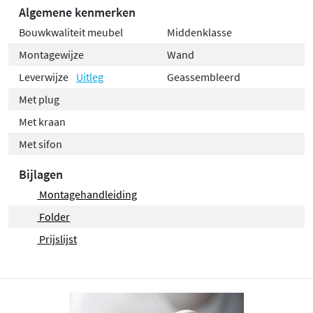
Algemene kenmerken
Bouwkwaliteit meubel
Middenklasse
Montagewijze
Wand
Leverwijze
Uitleg
Geassembleerd
Met plug
Met kraan
Met sifon
Bijlagen
Montagehandleiding
Folder
Prijslijst