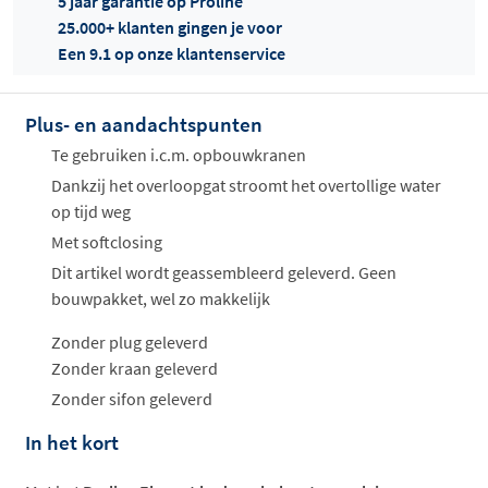
5 jaar garantie op Proline
25.000+ klanten gingen je voor
Een 9.1 op onze klantenservice
Offertes
ophalen...
Plus- en aandachtspunten
Te gebruiken i.c.m. opbouwkranen
Dankzij het overloopgat stroomt het overtollige water
op tijd weg
Met softclosing
Dit artikel wordt geassembleerd geleverd. Geen
bouwpakket, wel zo makkelijk
Zonder plug geleverd
Zonder kraan geleverd
Zonder sifon geleverd
In het kort