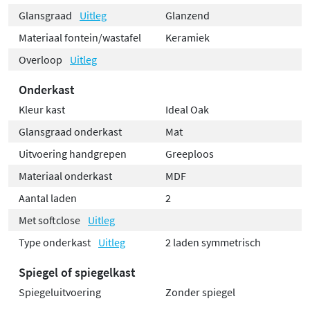
Glansgraad
Uitleg
Glanzend
Materiaal fontein/wastafel
Keramiek
Overloop
Uitleg
Onderkast
Kleur kast
Ideal Oak
Glansgraad onderkast
Mat
Uitvoering handgrepen
Greeploos
Materiaal onderkast
MDF
Aantal laden
2
Met softclose
Uitleg
Type onderkast
Uitleg
2 laden symmetrisch
Spiegel of spiegelkast
Spiegeluitvoering
Zonder spiegel