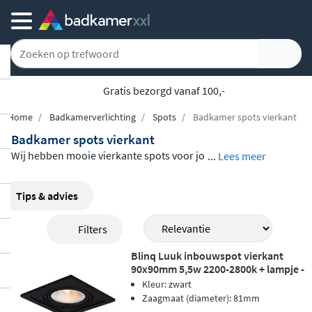
Gratis bezorgd vanaf 100,-
Home
Badkamerverlichting
Spots
Badkamer spots vierkant
Badkamer spots vierkant
Wij hebben mooie vierkante spots voor jo
...
Lees meer
u klaar staan, die leverbaar zijn in het chr
oom, RVS, Wit en Zwart. De belangrijkste r
Tips & advies
eden om te kiezen voor vierkante spots is
Filters
de uitstraling hiervan. De vierkante vorm
past perfect bij moderne interieurs, maar
Blinq Luuk inbouwspot vierkant
ook in andere interieurstijlen kunnen de v
90x90mm 5,5w 2200-2800k + lampje -
zwart
Kleur: zwart
ierkante spotjes zeer mooi staan. De rond
Zaagmaat (diameter): 81mm
e vorm mag gezien worden als ‘’standaar