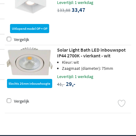
Levertijd: 1 werkdag
33,47
133,88
Uitlopend model OP = OP
Vergelijk
Solar Light Bath LED inbouwspot
IP44 2700K - vierkant - wit
Kleur: wit
Zaagmaat (diameter): 75mm
Levertijd: 1 werkdag
29,-
41,-
Slechts 26mm inbouwhoogte
Vergelijk