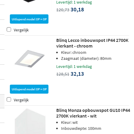
Levertijd: 1 werkdag
d’’, hierdoor kan het juist leuk zijn om voo
30,18
120,73
r vierkant te kiezen.
Uitlopend model OP = OP
Vergelijk
Blinq Lecco inbouwspot IP44 2700K
vierkant - chroom
Kleur: chroom
Zaagmaat (diameter): 80mm
Levertijd: 1 werkdag
32,13
128,51
Uitlopend model OP = OP
Vergelijk
Blinq Monza opbouwspot GU10 IP44
2700K vierkant - wit
Kleur: wit
Inbouwdiepte: 100mm