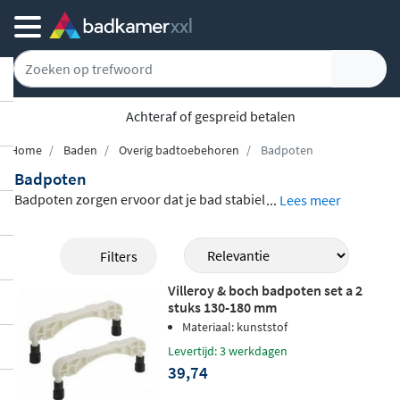
Achteraf of gespreid betalen
Home
Baden
Overig badtoebehoren
Badpoten
Badpoten
Badpoten zorgen ervoor dat je bad stabiel
...
Lees meer
en op de juiste hoogte staat. In dit assorti
ment vind je
universele en badspecifieke
Filters
potensets
van merken als Riho, Duravit, B
Villeroy & boch badpoten set a 2
ette, Geberit en Best Design. De meeste se
stuks 130-180 mm
ts zijn in hoogte verstelbaar, zodat je het b
Materiaal: kunststof
ad precies op de gewenste hoogte kunt pl
Levertijd: 3 werkdagen
aatsen. Sommige modellen zijn voorzien v
39,74
an
akoestische isolatie
om geluid te demp