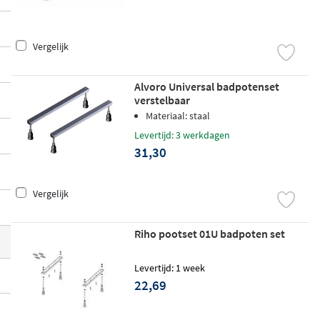
en. Of je nu een acryl bad, een Solid Surfa
ce bad of een vrijstaand bad hebt, in dit ov
Vergelijk
erzicht vind je de juiste potenset voor jou
w situatie.
Alvoro Universal badpotenset
verstelbaar
Materiaal: staal
Levertijd: 3 werkdagen
31,30
Vergelijk
Riho pootset 01U badpoten set
Levertijd: 1 week
22,69