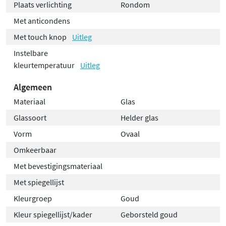
Plaats verlichting
Rondom
Geef je badkamer een luxe en moderne uitstraling met
Met anticondens
de Bewonen Smooth ovale spiegel. Bestel vandaag nog
Met touch knop
Uitleg
en geniet van perfectie in zowel design als
Instelbare
functionaliteit!
kleurtemperatuur
Uitleg
Algemeen
Materiaal
Glas
Glassoort
Helder glas
Vorm
Ovaal
Omkeerbaar
Met bevestigingsmateriaal
Met spiegellijst
Kleurgroep
Goud
Kleur spiegellijst/kader
Geborsteld goud