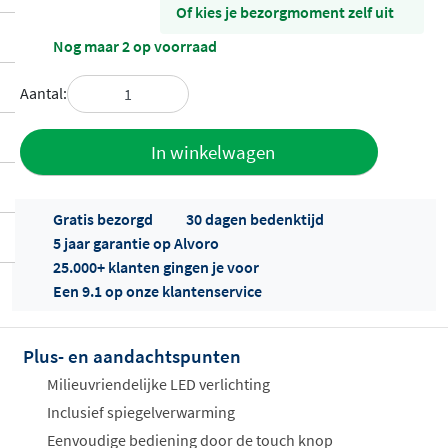
Of kies je bezorgmoment zelf uit
Nog maar 2 op voorraad
Aantal:
Toevoegen
In winkelwagen
aan offerte
Gratis bezorgd
30 dagen bedenktijd
5 jaar garantie op Alvoro
25.000+ klanten gingen je voor
Een 9.1 op onze klantenservice
Plus- en aandachtspunten
Offertes
ophalen...
Milieuvriendelijke LED verlichting
Inclusief spiegelverwarming
Eenvoudige bediening door de touch knop