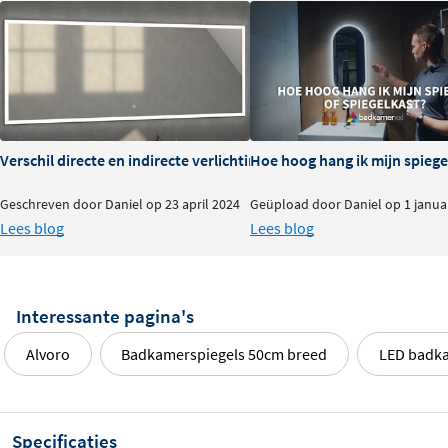
switchen tussen 3000K (warm) en 6500K (koud).
Koud wit:
Ideaal voor functionele taken zoals
scheren of make-up.
Warm wit:
Voor een gezellige en ontspannen
sfeer.
Verschil directe en indirecte verlichting bij spiegels
Hoe hoog hang ik mijn spiegel
Bediening:
Geschreven door Daniel op 23 april 2024
Geüpload door Daniel op 1 janua
Druk kort op de knop om de verlichting aan of uit
Lees blog
Lees blog
te schakelen.
Houd de knop langer ingedrukt om de
kleurtemperatuur te wijzigen.
Interessante pagina's
Schakel de spiegelverwarming eenvoudig in of uit
Alvoro
Badkamerspiegels 50cm breed
LED badka
met een aparte knop.
Altijd helder dankzij anti-
condensfunctie
Specificaties