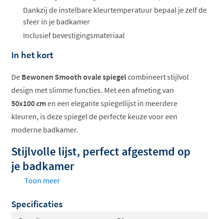
Dankzij de instelbare kleurtemperatuur bepaal je zelf de
sfeer in je badkamer
Inclusief bevestigingsmateriaal
In het kort
De
Bewonen Smooth ovale spiegel
combineert stijlvol
design met slimme functies. Met een afmeting van
50x100 cm
en een elegante spiegellijst in meerdere
kleuren, is deze spiegel de perfecte keuze voor een
moderne badkamer.
Stijlvolle lijst, perfect afgestemd op
je badkamer
Toon meer
Kies uit vijf hoogwaardige afwerkingen voor de
Specificaties
spiegelrand: