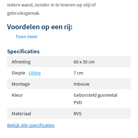
iedere wand, zonder in te leveren op stijl of
gebruiksgemak.
Voordelen op een rij:
Toon meer
Compact ontwerp: Geschikt voor de meeste
toiletruimtes en badkamers.
Specificaties
Betaalbaar alternatief: Veel voordeliger en
Afmeting
60 x 30 cm
makkelijker te installeren dan een betegelde
Diepte
Uitleg
7 cm
inbouwnis.
Montage
Inbouw
Stijlvolle opslag: Perfect om je bad- en
doucheaccessoires netjes en zichtbaar te
Kleur
Geborsteld gunmetal
organiseren.
PVD
Materiaal
RVS
Beschikbare kleuren
Bekijk alle specificaties
De Alvoro Harmony is verkrijgbaar in vijf prachtige