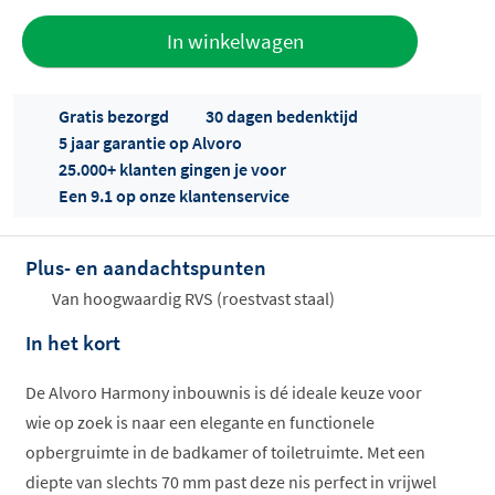
Toevoegen
In winkelwagen
aan offerte
Gratis bezorgd
30 dagen bedenktijd
5 jaar garantie op Alvoro
25.000+ klanten gingen je voor
Een 9.1 op onze klantenservice
Plus- en aandachtspunten
Offertes
ophalen...
Van hoogwaardig RVS (roestvast staal)
In het kort
De Alvoro Harmony inbouwnis is dé ideale keuze voor
wie op zoek is naar een elegante en functionele
opbergruimte in de badkamer of toiletruimte. Met een
diepte van slechts 70 mm past deze nis perfect in vrijwel