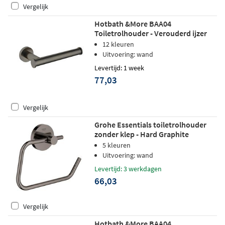
Vergelijk
Hotbath &More BAA04
Toiletrolhouder - Verouderd ijzer
12 kleuren
Uitvoering: wand
Levertijd: 1 week
77,03
Vergelijk
Grohe Essentials toiletrolhouder
zonder klep - Hard Graphite
geborsteld
5 kleuren
Uitvoering: wand
Levertijd: 3 werkdagen
66,03
Vergelijk
Hotbath &More BAA04