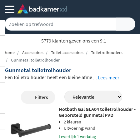
5779 klanten geven ons een 9.1
Home
Accessoires
Toilet accessoires
Toiletrolhouders
Gunmetal toiletrolhouder
Gunmetal toiletrolhouder
Een toiletrolhouder heeft een kleine afme
...
Lees meer
ting, maar maakt zeker onderdeel uit van
de uitstraling van jouw toiletruimte en/ of
Filters
badkamer. Met een strak wandmodel stra
Hotbath Gal GLA04 toiletrolhouder -
al je stijl en luxe uit. Maak van de noodzaa
Geborsteld gunmetal PVD
k om een toiletrol bij je toilet te hebben jo
2 kleuren
uw voordeel in plaats van je nadeel. Bekijk
Uitvoering: wand
hieronder de gunmetal toiletrolhouders i
Levertijd: 1 werkdag